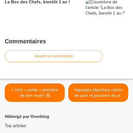
La Box des Chefs, bientôt 1 an !
Commentaires
Ajouter un commentaire
< Une « petite » praluline
Asperges blanches crème
de bon matin 🤤
de pain et pousses de pin
@maisonpralus Bonne
fraîches 👌 Découverte de
journée à tous ! - #food
la table d’hôtes
#instafood #breakfast
@kamouraskatablecave à
Hébergé par Overblog
#petitdejeuner #happyfood
Annecy - #food #instafood
#gourmandise #yummy
#travel #annecy #baravins
Top articles
#sweet #happyday
#restaurant #instamoment