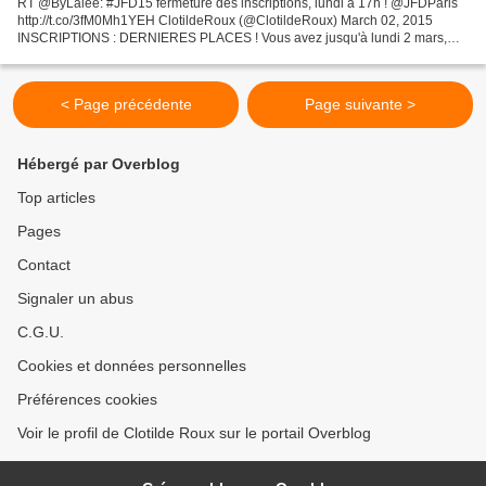
RT @ByLalee: #JFD15 fermeture des inscriptions, lundi à 17h ! @JFDParis
http://t.co/3fM0Mh1YEH ClotildeRoux (@ClotildeRoux) March 02, 2015
INSCRIPTIONS : DERNIERES PLACES ! Vous avez jusqu'à lundi 2 mars,
17h pour vous inscrire à la #JFD15 ! N'attendez...
< Page précédente
Page suivante >
Hébergé par Overblog
Top articles
Pages
Contact
Signaler un abus
C.G.U.
Cookies et données personnelles
Préférences cookies
Voir le profil de Clotilde Roux sur le portail Overblog