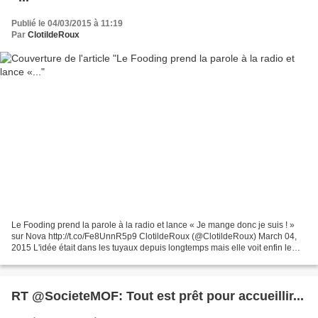
Publié le 04/03/2015 à 11:19
Par
ClotildeRoux
Le Fooding prend la parole à la radio et lance « Je mange donc je suis ! »
sur Nova http://t.co/Fe8UnnR5p9 ClotildeRoux (@ClotildeRoux) March 04,
2015 L'idée était dans les tuyaux depuis longtemps mais elle voit enfin le
jour. Le Fooding, créé - en 2000...
RT @SocieteMOF: Tout est prêt pour accueillir...