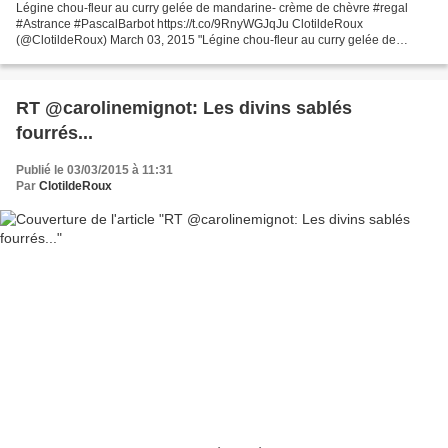
Légine chou-fleur au curry gelée de mandarine- crème de chèvre #regal
#Astrance #PascalBarbot https://t.co/9RnyWGJqJu ClotildeRoux
(@ClotildeRoux) March 03, 2015 "Légine chou-fleur au curry gelée de
mandarine- crème de chèvre #regal #Astrance #Pascal...
RT @carolinemignot: Les divins sablés
fourrés...
Publié le 03/03/2015 à 11:31
Par
ClotildeRoux