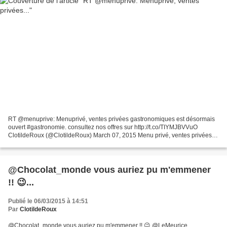
RT @menuprive: Menuprivé, ventes privées gastronomiques est désormais
ouvert #gastronomie. consultez nos offres sur http://t.co/TIYMJBVVuO
ClotildeRoux (@ClotildeRoux) March 07, 2015 Menu privé, ventes privées
gastronomiques. Découvrez des offres à prix...
@Chocolat_monde vous auriez pu m'emmener
!! 😉...
Publié le 06/03/2015 à 14:51
Par
ClotildeRoux
@Chocolat_monde vous auriez pu m'emmener !! 😉 @LeMeurice