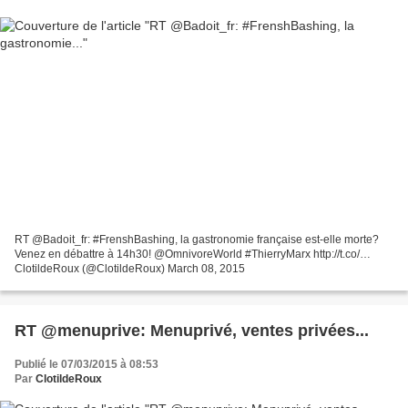
RT @Badoit_fr: #FrenshBashing, la gastronomie française est-elle morte?
Venez en débattre à 14h30! @OmnivoreWorld #ThierryMarx http://t.co/…
ClotildeRoux (@ClotildeRoux) March 08, 2015
RT @menuprive: Menuprivé, ventes privées...
Publié le 07/03/2015 à 08:53
Par
ClotildeRoux