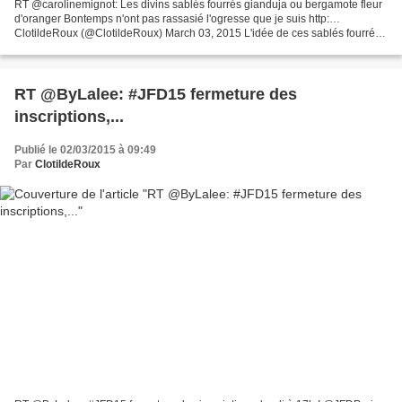
RT @carolinemignot: Les divins sablés fourrés gianduja ou bergamote fleur
d'oranger Bontemps n'ont pas rassasié l'ogresse que je suis http:…
ClotildeRoux (@ClotildeRoux) March 03, 2015 L'idée de ces sablés fourrés
aperçus depuis quelques jours sur les...
RT @ByLalee: #JFD15 fermeture des
inscriptions,...
Publié le 02/03/2015 à 09:49
Par
ClotildeRoux