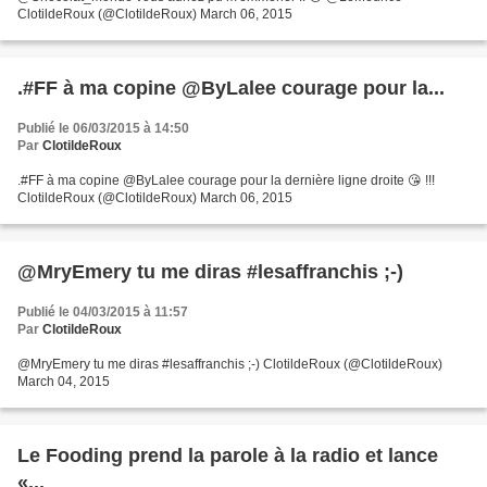
ClotildeRoux (@ClotildeRoux) March 06, 2015
.#FF à ma copine @ByLalee courage pour la...
Publié le 06/03/2015 à 14:50
Par
ClotildeRoux
.#FF à ma copine @ByLalee courage pour la dernière ligne droite 😘 !!!
ClotildeRoux (@ClotildeRoux) March 06, 2015
@MryEmery tu me diras #lesaffranchis ;-)
Publié le 04/03/2015 à 11:57
Par
ClotildeRoux
@MryEmery tu me diras #lesaffranchis ;-) ClotildeRoux (@ClotildeRoux)
March 04, 2015
Le Fooding prend la parole à la radio et lance
«...