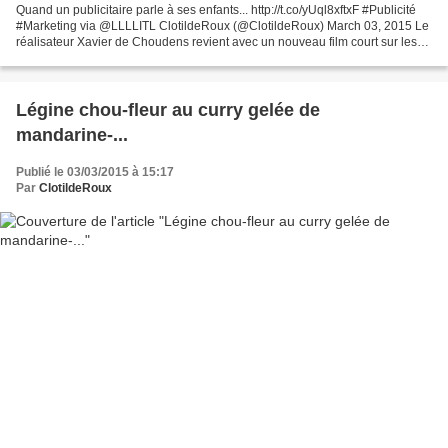
Quand un publicitaire parle à ses enfants... http://t.co/yUql8xftxF #Publicité
#Marketing via @LLLLITL ClotildeRoux (@ClotildeRoux) March 03, 2015 Le
réalisateur Xavier de Choudens revient avec un nouveau film court sur les
expressions horripilantes des...
Légine chou-fleur au curry gelée de
mandarine-...
Publié le 03/03/2015 à 15:17
Par
ClotildeRoux