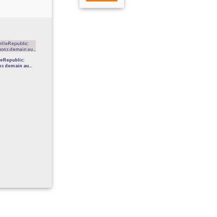
eRepublic:
s demain au...