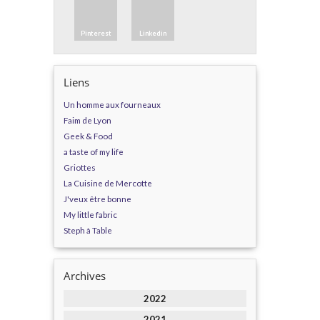
Pinterest
Linkedin
Liens
Un homme aux fourneaux
Faim de Lyon
Geek & Food
a taste of my life
Griottes
La Cuisine de Mercotte
J'veux être bonne
My little fabric
Steph à Table
Archives
2022
2021