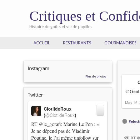
Critiques et Confi
Histoire de goûts et vie de papilles
ACCUEIL
RESTAURANTS
GOURMANDISES
Instagram
Plus de photos
C
@Gentl
Twitter
May 16,
ClotildeRoux
(
@ClotildeRoux
)
#elec
RT
@le_gorafi
: Marine Le Pen : «
Je ne dépend pas de Vladimir
Poutine, je l’ai même unfollow sur
RT @L