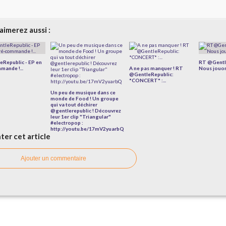
aimerez aussi :
eRepublic - EP en
RT @Gentl
mande !...
A ne pas manquer ! RT
Nous jouon
@GentleRepublic:
*CONCERT* :...
Un peu de musique dans ce
monde de Food ! Un groupe
qui va tout déchirer
@gentlerepublic ! Découvrez
leur 1er clip "Triangular"
#electropop :
http://youtu.be/17mV2yuarbQ
er cet article
Ajouter un commentaire