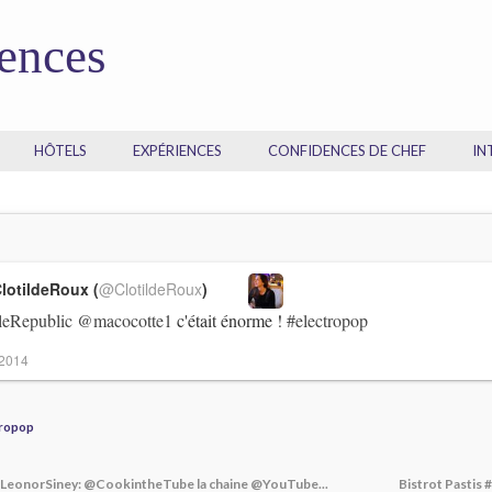
dences
HÔTELS
EXPÉRIENCES
CONFIDENCES DE CHEF
IN
lotildeRoux (
@ClotildeRoux
)
eRepublic
@macocotte1
c'était énorme !
#electropop
 2014
tropop
eonorSiney: @CookintheTube la chaine @YouTube...
Bistrot Pastis 