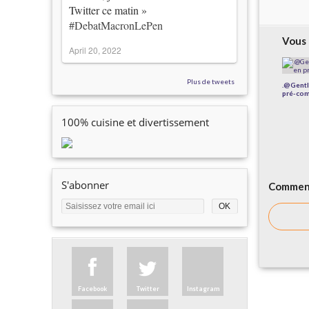
Twitter ce matin »
#DebatMacronLePen
Vous 
April 20, 2022
Plus de tweets
.@Gentl
pré-com
100% cuisine et divertissement
S'abonner
Comment
Facebook
Twitter
Instagram