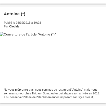
carte qui mixe cuisine française...
Antoine (*)
Publié le 08/10/2015 à 10:02
Par
Clotilde
Ne vous méprenez pas, nous sommes au restaurant "Antoine" mais nous
sommes surtout chez Thibault Sombardier qui, depuis son arrivée en 2013,
a su conserver l'étoile de l'établissement en imposant son style créatif,
moderne et épuré. Le restaurant a fait...