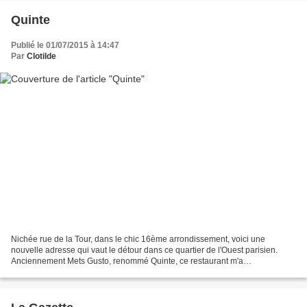
Quinte
Publié le 01/07/2015 à 14:47
Par
Clotilde
Nichée rue de la Tour, dans le chic 16ème arrondissement, voici une
nouvelle adresse qui vaut le détour dans ce quartier de l'Ouest parisien.
Anciennement Mets Gusto, renommé Quinte, ce restaurant m'a
heureusement surprise. Le cadre contemporain et chaleureux...