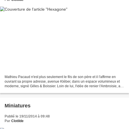
Mathieu Pacaud n'est plus seulement le fils de son père et il l'affirme en
ouvrant sa propre adresse, avenue Kléber, dans un espace volumineux et
moderne, signé Gilles & Boissier. Loin de lui, l'idée de renier l'Ambroisie, au
contraire, il saura garder...
Miniatures
Publié le 19/11/2014 à 09:48
Par
Clotilde