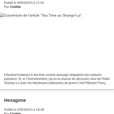
Publié le 09/04/2015 à 17:01
Par
Clotilde
Il faudrait instaurer le tea time comme passage obligatoire des palaces
parisiens. Si, si !! Dernièrement, j'ai eu la chance de découvrir celui de l'hôtel
Shangri-La avec les fabuleuses pâtisseries du grand Chef Pâtissier François
Perret. Confortablement...
Hexagone
Publié le 03/03/2015 à 16:46
Par
Clotilde