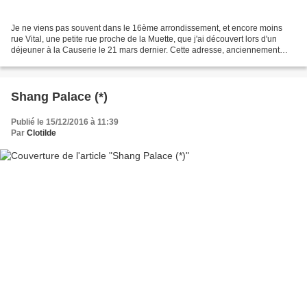
Je ne viens pas souvent dans le 16ème arrondissement, et encore moins
rue Vital, une petite rue proche de la Muette, que j'ai découvert lors d'un
déjeuner à la Causerie le 21 mars dernier. Cette adresse, anciennement
nommée "Chez Géraud" a changé de nom...
Shang Palace (*)
Publié le 15/12/2016 à 11:39
Par
Clotilde