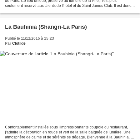
de Paris. Ce lieu unique, préservé du tumulte de la ville, n'est plus
seulement réservé aux clients de l'hôtel et du Saint James Club. Il est donc
possible d'y dîner la semaine et...
La Bauhinia (Shangri-La Paris)
Publié le 11/12/2015 à 15:23
Par
Clotilde
Confortablement installée sous l'impressionnante coupole du restaurant,
j'admire la décoration en rouge et vert de la salle baignée de lumière. Une
atmosphère de calme et de sérénité se dégage. Bienvenue à la Bauhinia. La