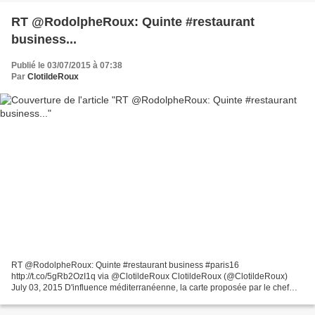
RT @RodolpheRoux: Quinte #restaurant
business...
Publié le 03/07/2015 à 07:38
Par
ClotildeRoux
RT @RodolpheRoux: Quinte #restaurant business #paris16
http://t.co/5gRb2OzI1q via @ClotildeRoux ClotildeRoux (@ClotildeRoux)
July 03, 2015 D'influence méditerranéenne, la carte proposée par le chef
Gaël Boulay (passé par la Table du Lancaster et le centre...