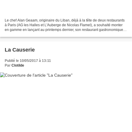
Le chef Alan Geaam, originaire du Liban, déjà à la tête de deux restaurants
à Paris (AG les Halles et L'Auberge de Nicolas Flamel), a souhaité monter
en gamme en lançant au printemps dernier, son restaurant gastronomique,
en lieu et place du restaurant...
La Causerie
Publié le 10/05/2017 à 13:11
Par
Clotilde