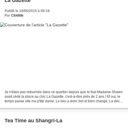
La Gazette
Publié le 10/06/2015 à 08:18
Par
Clotilde
Je n'étais pas retournée dans ce quartier depuis que le thaï Madame Shawn
avait cédé la place au chic La Gazette, c'est-à-dire près de 2 ans ! Et oui, le
temps passe vite ma p'tite dame. Le lieu a donc bel et bien changé. La déco
est élégante et cosy,...
Tea Time au Shangri-La