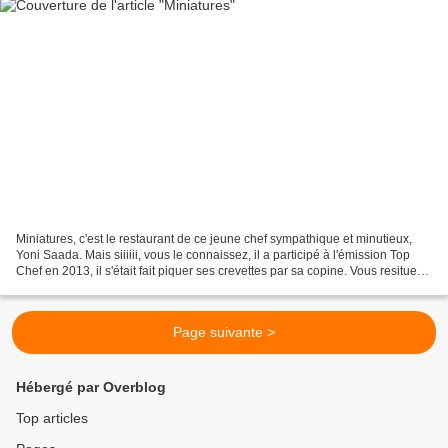
Miniatures, c'est le restaurant de ce jeune chef sympathique et minutieux,
Yoni Saada. Mais siiiiii, vous le connaissez, il a participé à l'émission Top
Chef en 2013, il s'était fait piquer ses crevettes par sa copine. Vous resituez
? Dans son restaurant...
Page suivante >
Hébergé par Overblog
Top articles