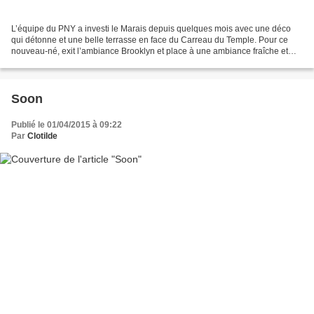
L’équipe du PNY a investi le Marais depuis quelques mois avec une déco
qui détonne et une belle terrasse en face du Carreau du Temple. Pour ce
nouveau-né, exit l’ambiance Brooklyn et place à une ambiance fraîche et
colorée style Miami Vice ! J'adore ces...
Soon
Publié le 01/04/2015 à 09:22
Par
Clotilde