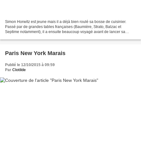
Simon Horwitz est jeune mais il a déjà bien roulé sa bosse de cuisinier.
Passé par de grandes tables françaises (Baumière, Strato, Balzac et
Septime notamment), il a ensuite beaucoup voyagé avant de lancer sa
propre adresse. De ces expériences culinaires...
Paris New York Marais
Publié le 12/10/2015 à 09:59
Par
Clotilde