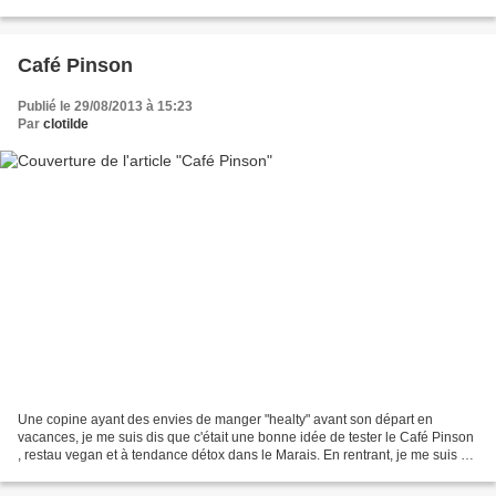
cette cantine d'influence new-yorkaise...
Café Pinson
Publié le 29/08/2013 à 15:23
Par
clotilde
Une copine ayant des envies de manger "healty" avant son départ en
vacances, je me suis dis que c'était une bonne idée de tester le Café Pinson
, restau vegan et à tendance détox dans le Marais. En rentrant, je me suis dit
'waouh', cadre super sympa,...