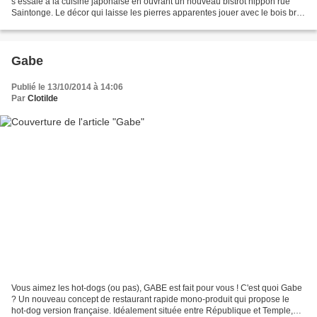
s’essaie à la cuisine japonaise en ouvrant un nouveau bistrot nippon rue
Saintonge. Le décor qui laisse les pierres apparentes jouer avec le bois brut,
est twisté par endroit par des...
Gabe
Publié le 13/10/2014 à 14:06
Par
Clotilde
Vous aimez les hot-dogs (ou pas), GABE est fait pour vous ! C'est quoi Gabe
? Un nouveau concept de restaurant rapide mono-produit qui propose le
hot-dog version française. Idéalement située entre République et Temple,