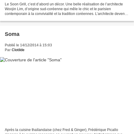
Le Soon Grill, c’est d’abord un décor. Une belle réalisation de l’architecte
Woojin Lim, d’origine sud-coréenne qui mêle le chic et le parisien
contemporain à la convivialité et la tradition coréennes. L’architecte devenu
restaurateur s’est entouré des...
Soma
Publié le 14/12/2014 à 15:03
Par
Clotilde
Après la cuisine thaïlandaise (chez Fred & Ginger), Frédérique Picallo