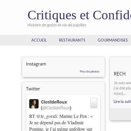
Critiques et Confi
Histoire de goûts et vie de papilles
ACCUEIL
RESTAURANTS
GOURMANDISES
Instagram
Plus de photos
RECH
Je suis un
Twitter
j'ai été p
nous),...
ClotildeRoux
Lire la sui
(
@ClotildeRoux
)
RT
@le_gorafi
: Marine Le Pen : «
Je ne dépend pas de Vladimir
Poutine, je l’ai même unfollow sur