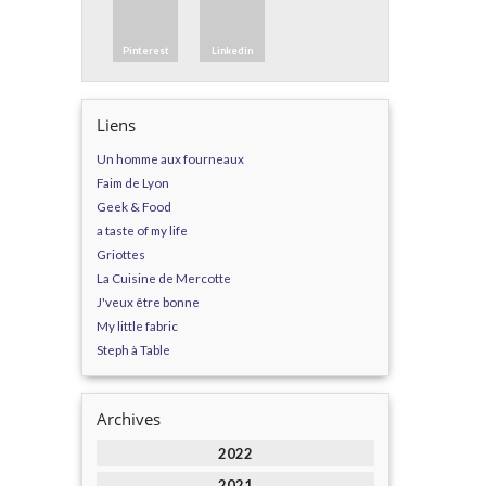
Pinterest
Linkedin
Liens
Un homme aux fourneaux
Faim de Lyon
Geek & Food
a taste of my life
Griottes
La Cuisine de Mercotte
J'veux être bonne
My little fabric
Steph à Table
Archives
2022
2021