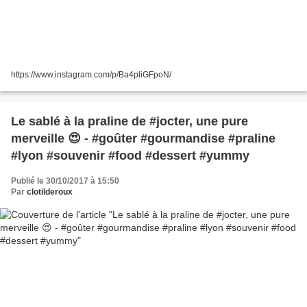
https://www.instagram.com/p/Ba4pliGFpoN/
Le sablé à la praline de #jocter, une pure
merveille 😍 - #goûter #gourmandise #praline
#lyon #souvenir #food #dessert #yummy
Publié le 30/10/2017 à 15:50
Par
clotilderoux