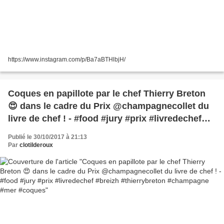
https://www.instagram.com/p/Ba7aBTHlbjH/
Coques en papillote par le chef Thierry Breton
😍 dans le cadre du Prix @champagnecollet du
livre de chef ! - #food #jury #prix #livredechef
#breizh #thierrybreton #champagne #mer
Publié le 30/10/2017 à 21:13
#coques
Par
clotilderoux