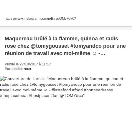
https://www.instagram.com/p/BayuQMvFJkC/
Maquereau brûlé à la flamme, quinoa et radis
rose chez @tomygousset #tomyandco pour une
réunion de travail avec moi-même ☺️ -
#instafood #food #bonneadresse #theplacetoeat
Publié le 27/10/2017 à 11:17
#bestplace #fan @TOMY&co
Par
clotilderoux