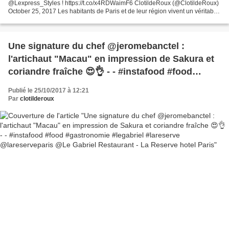
@Lexpress_Styles ! https://t.co/x4RDWaimF6 ClotildeRoux (@ClotildeRoux)
October 25, 2017 Les habitants de Paris et de leur région vivent un véritable
âge d'or de la pâtisserie: nulle part...
Une signature du chef @jeromebanctel :
l'artichaut "Macau" en impression de Sakura et
coriandre fraîche 😍👌 - - #instafood #food
#gastronomie #legabriel #lareserve
Publié le 25/10/2017 à 12:21
@lareserveparis @Le Gabriel Restaurant - La
Par
clotilderoux
Reserve hotel Paris