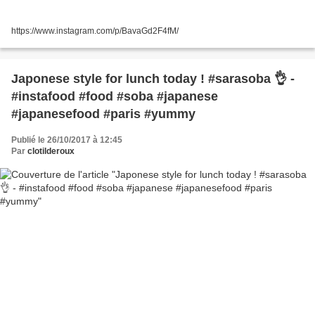
https://www.instagram.com/p/BavaGd2F4fM/
Japonese style for lunch today ! #sarasoba 👌 -
#instafood #food #soba #japanese
#japanesefood #paris #yummy
Publié le 26/10/2017 à 12:45
Par
clotilderoux