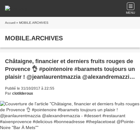
MENU
Accueil
» MOBILE.ARCHIVES
MOBILE.ARCHIVES
Châtaigne, financier et derniers fruits rouges de
Provence 👌 #pointenoire #baramets toujours un
plaisir ! @jeanlaurentmazzia @alexandremazzia
- #dessert #restaurant #aixenprovence
Publié le 31/10/2017 à 22:55
#delicious #bonneadresse #theplacetoeat
Par
clotilderoux
@Pointe-Noire "Bar À Mets"