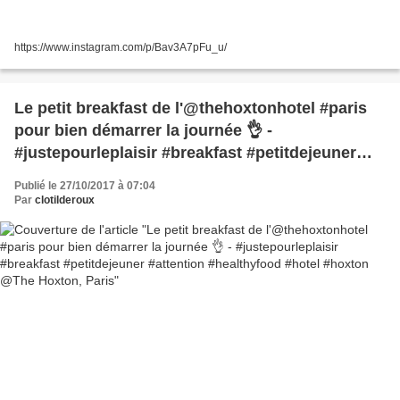
https://www.instagram.com/p/Bav3A7pFu_u/
Le petit breakfast de l'@thehoxtonhotel #paris
pour bien démarrer la journée 👌 -
#justepourleplaisir #breakfast #petitdejeuner
#attention #healthyfood #hotel #hoxton @The
Publié le 27/10/2017 à 07:04
Hoxton, Paris
Par
clotilderoux