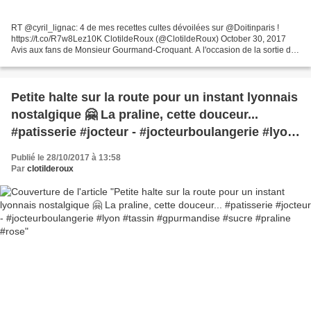
RT @cyril_lignac: 4 de mes recettes cultes dévoilées sur @Doitinparis !
https://t.co/R7w8Lez10K ClotildeRoux (@ClotildeRoux) October 30, 2017
Avis aux fans de Monsieur Gourmand-Croquant. A l'occasion de la sortie de
son livre "La Pâtisserie", Cyril Lignac...
Petite halte sur la route pour un instant lyonnais
nostalgique 🤗 La praline, cette douceur...
#patisserie #jocteur - #jocteurboulangerie #lyon
#tassin #gpurmandise #sucre #praline #rose
Publié le 28/10/2017 à 13:58
Par
clotilderoux