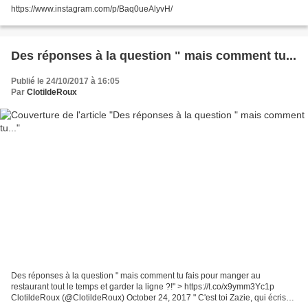
https://www.instagram.com/p/Baq0ueAlyvH/
Des réponses à la question " mais comment tu...
Publié le 24/10/2017 à 16:05
Par
ClotildeRoux
Des réponses à la question " mais comment tu fais pour manger au
restaurant tout le temps et garder la ligne ?!" > https://t.co/x9ymm3Yc1p
ClotildeRoux (@ClotildeRoux) October 24, 2017 " C'est toi Zazie, qui écris