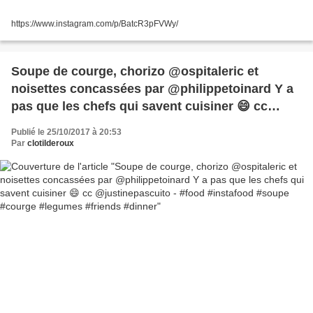
https://www.instagram.com/p/BatcR3pFVWy/
Soupe de courge, chorizo @ospitaleric et
noisettes concassées par @philippetoinard Y a
pas que les chefs qui savent cuisiner 😄 cc
@justinepascuito - #food #instafood #soupe
Publié le 25/10/2017 à 20:53
#courge #legumes #friends #dinner
Par
clotilderoux