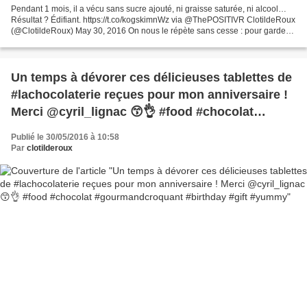
Pendant 1 mois, il a vécu sans sucre ajouté, ni graisse saturée, ni alcool…
Résultat ? Édifiant. https://t.co/kogskimnWz via @ThePOSITIVR ClotildeRoux
(@ClotildeRoux) May 30, 2016 On nous le répète sans cesse : pour garder
la ligne et rester en forme,...
Un temps à dévorer ces délicieuses tablettes de
#lachocolaterie reçues pour mon anniversaire !
Merci @cyril_lignac 😙👌 #food #chocolat
#gourmandcroquant #birthday #gift #yummy
Publié le 30/05/2016 à 10:58
Par
clotilderoux