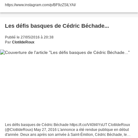
https://www.instagram.com/p/BF9zZSILYAI/
Les défis basques de Cédric Béchade...
Publié le 27/05/2016 à 20:38
Par
ClotildeRoux
Les défis basques de Cédric Béchade https://t.co/V40t4lYsUT ClotildeRoux
(@ClotildeRoux) May 27, 2016 L'annonce a été rendue publique en début
d'année. Deux ans après son arrivée à Saint-Émilion, Cédric Béchade, le