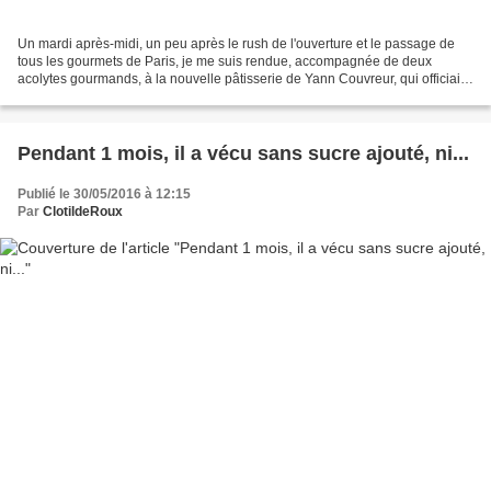
Un mardi après-midi, un peu après le rush de l'ouverture et le passage de
tous les gourmets de Paris, je me suis rendue, accompagnée de deux
acolytes gourmands, à la nouvelle pâtisserie de Yann Couvreur, qui officiait
dernièrement au Prince de Galles....
Pendant 1 mois, il a vécu sans sucre ajouté, ni...
Publié le 30/05/2016 à 12:15
Par
ClotildeRoux