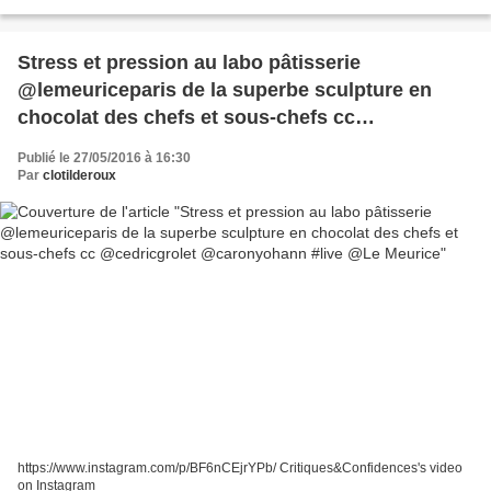
chef basque d'origine limougeaude quitte...
Stress et pression au labo pâtisserie
@lemeuriceparis de la superbe sculpture en
chocolat des chefs et sous-chefs cc
@cedricgrolet @caronyohann #live @Le
Publié le 27/05/2016 à 16:30
Meurice
Par
clotilderoux
https://www.instagram.com/p/BF6nCEjrYPb/ Critiques&Confidences's video
on Instagram