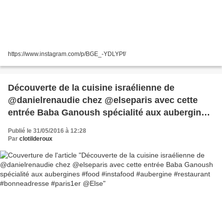
https://www.instagram.com/p/BGE_-YDLYPf/
Découverte de la cuisine israélienne de
@danielrenaudie chez @elseparis avec cette
entrée Baba Ganoush spécialité aux aubergines
#food #instafood #aubergine #restaurant
Publié le 31/05/2016 à 12:28
#bonneadresse #paris1er @Else
Par
clotilderoux