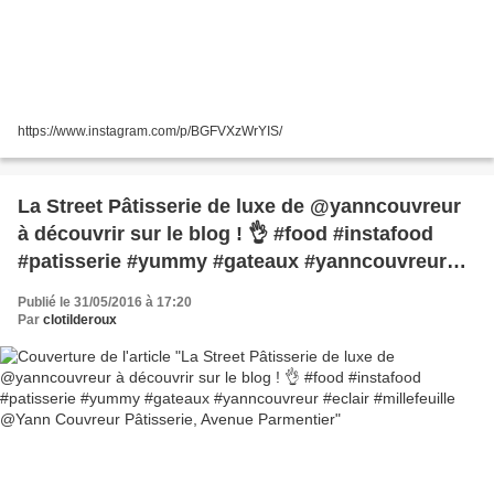
https://www.instagram.com/p/BGFVXzWrYIS/
La Street Pâtisserie de luxe de @yanncouvreur
à découvrir sur le blog ! 👌 #food #instafood
#patisserie #yummy #gateaux #yanncouvreur
#eclair #millefeuille @Yann Couvreur Pâtisserie,
Publié le 31/05/2016 à 17:20
Avenue Parmentier
Par
clotilderoux