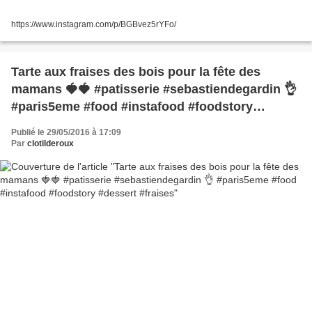
https://www.instagram.com/p/BGBvez5rYFo/
Tarte aux fraises des bois pour la fête des
mamans 🍓🍓 #patisserie #sebastiendegardin 👌
#paris5eme #food #instafood #foodstory
#dessert #fraises
Publié le 29/05/2016 à 17:09
Par
clotilderoux