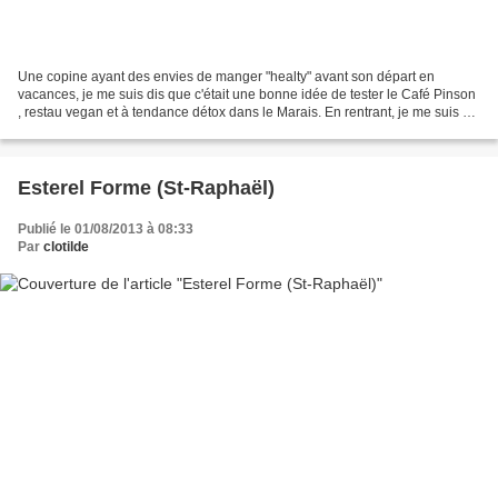
Une copine ayant des envies de manger "healty" avant son départ en
vacances, je me suis dis que c'était une bonne idée de tester le Café Pinson
, restau vegan et à tendance détox dans le Marais. En rentrant, je me suis dit
'waouh', cadre super sympa,...
Esterel Forme (St-Raphaël)
Publié le 01/08/2013 à 08:33
Par
clotilde