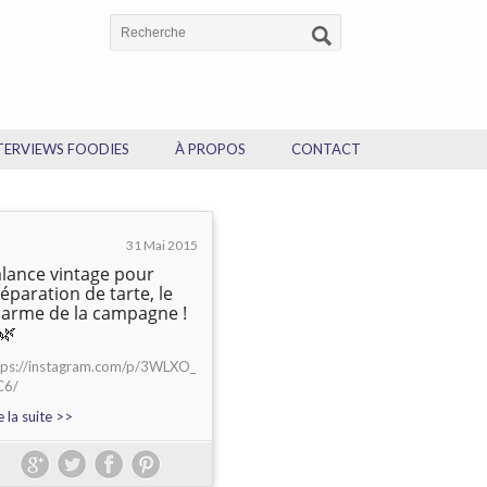
TERVIEWS FOODIES
À PROPOS
CONTACT
31 Mai 2015
lance vintage pour
éparation de tarte, le
arme de la campagne !
🌿
tps://instagram.com/p/3WLXO_
C6/
e la suite >>