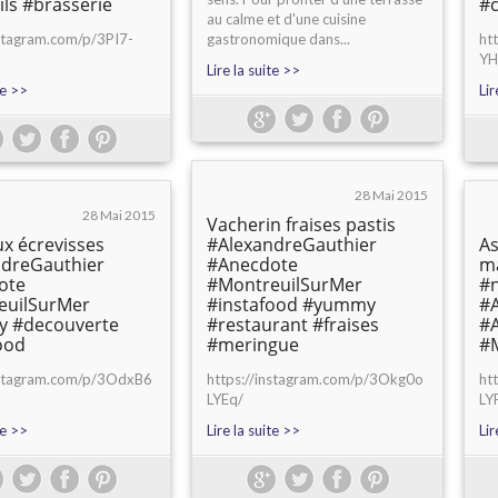
ils #brasserie
#c
au calme et d'une cuisine
nstagram.com/p/3PI7-
gastronomique dans...
ht
YH
Lire la suite >>
te >>
Lir
28 Mai 2015
28 Mai 2015
Vacherin fraises pastis
ux écrevisses
#AlexandreGauthier
As
ndreGauthier
#Anecdote
ma
ote
#MontreuilSurMer
#n
euilSurMer
#instafood #yummy
#
 #decouverte
#restaurant #fraises
#
ood
#meringue
#
instagram.com/p/3OdxB6
https://instagram.com/p/3Okg0o
ht
LYEq/
LY
te >>
Lire la suite >>
Lir