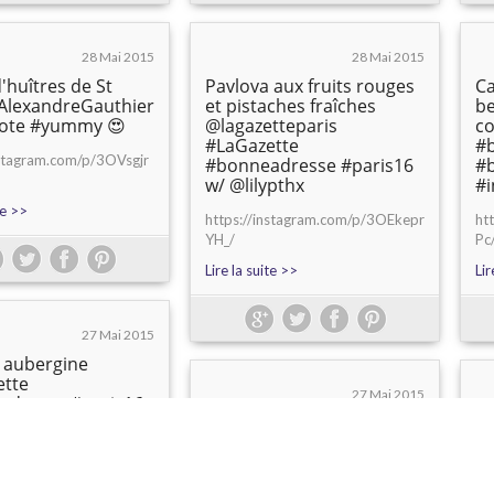
28 Mai 2015
28 Mai 2015
'huîtres de St
Pavlova aux fruits rouges
Ca
AlexandreGauthier
et pistaches fraîches
be
ote #yummy 😍
@lagazetteparis
co
#LaGazette
#
nstagram.com/p/3OVsgjr
#bonneadresse #paris16
#
w/ @lilypthx
#i
te >>
https://instagram.com/p/3OEkepr
ht
YH_/
Pc
Lire la suite >>
Lir
27 Mai 2015
 aubergine
ette
27 Mai 2015
adresse #paris16
ide #instafood
Ouuuuh que ces éclairs
Bi
ood Au top avec
me font de l'œil !!
dé
x !!
@leclairdegenieofficiel
gl
@christopheadam
@l