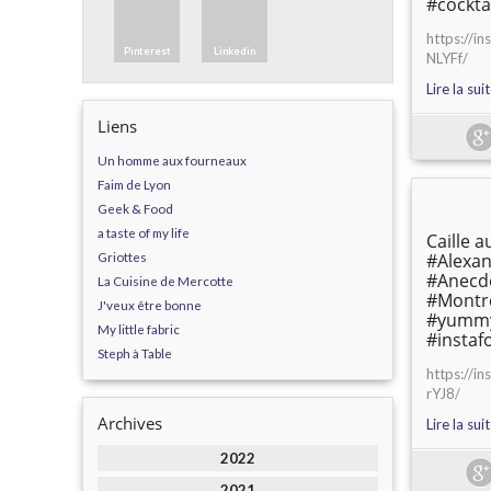
#cockta
https://i
Pinterest
Linkedin
NLYFf/
Lire la sui
Liens
Un homme aux fourneaux
Faim de Lyon
Geek & Food
a taste of my life
Caille a
Griottes
#Alexa
#Anecd
La Cuisine de Mercotte
#Montr
J'veux être bonne
#yummy
My little fabric
#instaf
Steph à Table
https://
rYJ8/
Archives
Lire la sui
2022
2021