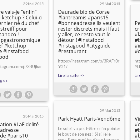
29 Mai 2015
29 Mai 2015
e vais-je "enfin"
Daurade bio de Corse
 ketchup ? Celui-ci
#lantreamis #paris15
ernier né du chef
#bonneadresse Ils veulent
Pe
streiff pour
rester discrets mais il faut
cr
rsandco !
y aller, ce resto vaut le
#l
upgastronomique
détour ! #instafood
#
ef #ketchup
#instagood #cityguide
#i
 #instafood
#restaurant
#c
good
https://instagram.com/p/3RAFr0r
ht
nstagram.com/p/3RUjhar
YG1/
YLl
Lire la suite >>
Lir
te >>
29 Mai 2015
28 Mai 2015
Park Hyatt Paris-Vendôme
Vi
ation #LaFidelité
#c
Le soleil va peut-être enfin pointer
adresse
#b
le bout de son nez ! Si si, je le
ide #paris10
#
sens. Pour profiter d'une terrasse