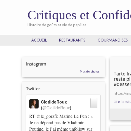
Critiques et Confi
Histoire de goûts et vie de papilles
ACCUEIL
RESTAURANTS
GOURMANDISES
Instagram
Plus de photos
Tarte f
reste p
#desser
Twitter
https://i
ClotildeRoux
Lire la sui
(
@ClotildeRoux
)
RT
@le_gorafi
: Marine Le Pen : «
Je ne dépend pas de Vladimir
Poutine, je l’ai même unfollow sur