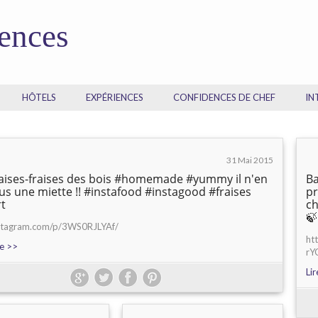
dences
HÔTELS
EXPÉRIENCES
CONFIDENCES DE CHEF
IN
31 Mai 2015
raises-fraises des bois #homemade #yummy il n'en
Ba
lus une miette !! #instafood #instagood #fraises
pr
t
ch
🍃
nstagram.com/p/3WS0RJLYAf/
ht
te >>
rY
Lir