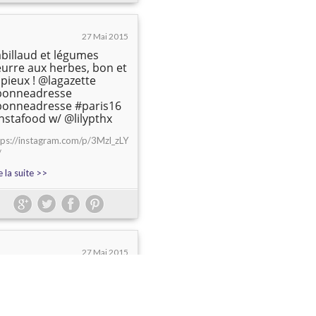
27 Mai 2015
billaud et légumes
urre aux herbes, bon et
pieux ! @lagazette
bonneadresse
bonneadresse #paris16
nstafood w/ @lilypthx
tps://instagram.com/p/3Mzl_zLY
/
e la suite >>
27 Mai 2015
entôt l'été et la
gustation d'éclairs
acés !!
eclairdegenieofficiel