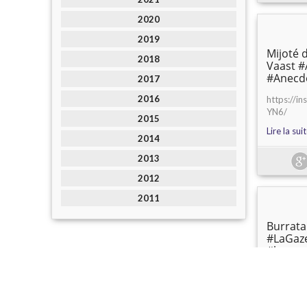
2020
2019
Mijoté d
2018
Vaast #
#Anecd
2017
2016
https://i
YN6/
2015
Lire la sui
2014
2013
2012
2011
Burrata
#LaGaz
#bonne
#citygu
#instag
@lilypth