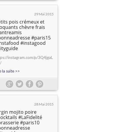
29 Mai 2015
tits pois crémeux et
oquants chèvre frais
antreamis
bonneadresse #paris15
nstafood #instagood
ityguide
tps://instagram.com/p/3Q4jgaL
/
e la suite >>
28 Mai 2015
rgin mojito poire
ocktails #LaFidelité
rasserie #paris10
bonneadresse