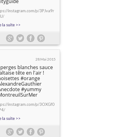
ityguide
tps://instagram.com/p/3PJva9r
U/
e la suite >>
28 Mai 2015
perges blanches sauce
ltaise tête en l'air !
oisettes #orange
AlexandreGauthier
Anecdote #yummy
MontreuilSurMer
tps://instagram.com/p/3OXGf0
P4/
e la suite >>