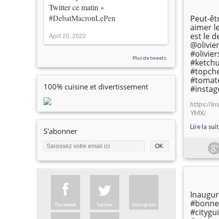
Twitter ce matin »
#DebatMacronLePen
Peut-êtr
aimer le
est le d
April 20, 2022
@olivier
#olivie
Plus de tweets
#ketch
#topch
#tomate
100% cuisine et divertissement
#insta
https://i
YMX/
Lire la sui
S'abonner
Inaugur
#bonne
Facebook
Twitter
Instagram
#citygu