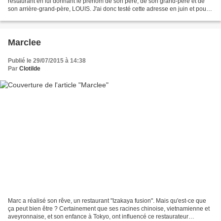
restaurant en lui donnant le prénom de son père, de son grand-père et de
son arrière-grand-père, LOUIS. J'ai donc testé cette adresse en juin et pour
être honnête j'ai oublié de poster...
Marclee
Publié le 29/07/2015 à 14:38
Par
Clotilde
Marc a réalisé son rêve, un restaurant "Izakaya fusion". Mais qu'est-ce que
ça peut bien être ? Certainement que ses racines chinoise, vietnamienne et
aveyronnaise, et son enfance à Tokyo, ont influencé ce restaurateur