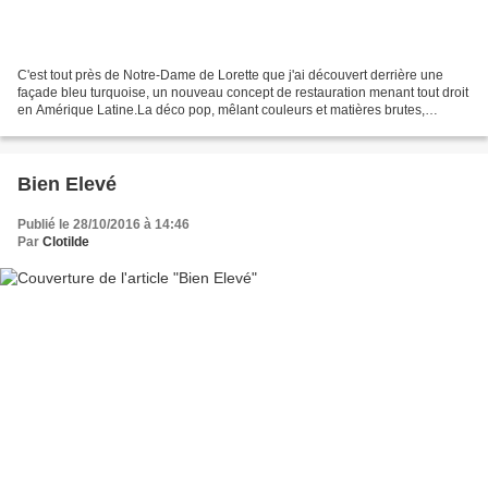
C'est tout près de Notre-Dame de Lorette que j'ai découvert derrière une
façade bleu turquoise, un nouveau concept de restauration menant tout droit
en Amérique Latine.La déco pop, mêlant couleurs et matières brutes,
confère une véritable identité à ce...
Bien Elevé
Publié le 28/10/2016 à 14:46
Par
Clotilde