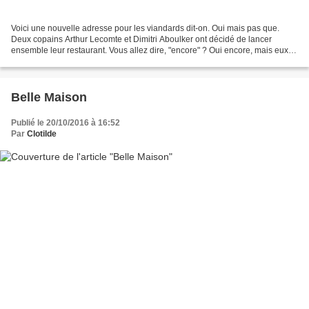
Voici une nouvelle adresse pour les viandards dit-on. Oui mais pas que.
Deux copains Arthur Lecomte et Dimitri Aboulker ont décidé de lancer
ensemble leur restaurant. Vous allez dire, "encore" ? Oui encore, mais eux
l'ont fait avec une vraie démarche...
Belle Maison
Publié le 20/10/2016 à 16:52
Par
Clotilde