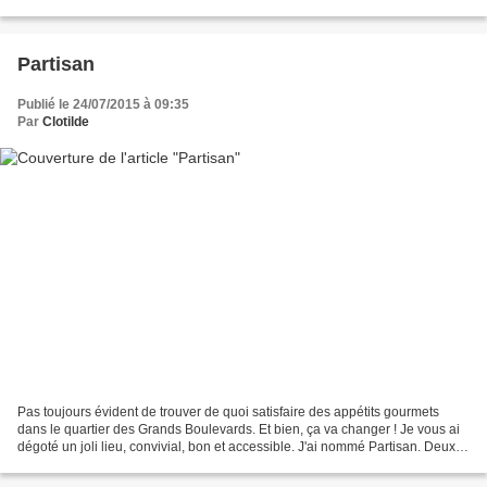
contemporain passionné de l'Asie. Au...
Partisan
Publié le 24/07/2015 à 09:35
Par
Clotilde
Pas toujours évident de trouver de quoi satisfaire des appétits gourmets
dans le quartier des Grands Boulevards. Et bien, ça va changer ! Je vous ai
dégoté un joli lieu, convivial, bon et accessible. J'ai nommé Partisan. Deux
étages, deux ambiances. En...