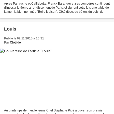
Après Pantruche et Caillebotte, Franck Baranger et ses compères continuent
d'investir le 9ème arrondissement de Paris, et signent cette fois une table de
la mer, la bien nommée "Belle Maison". Côté déco, du béton, du bois, du
bleu et du jaune, et partout...
Louis
Publié le 02/11/2015 à 16:31
Par
Clotilde
Au printemps dernier, le jeune Chef Stéphane Pitré a ouvert son premier