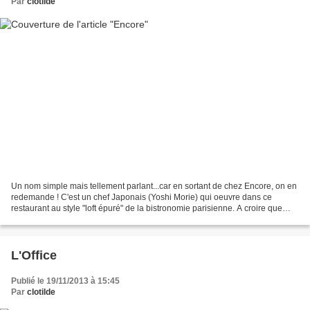
Par
clotilde
Un nom simple mais tellement parlant...car en sortant de chez Encore, on en
redemande ! C'est un chef Japonais (Yoshi Morie) qui oeuvre dans ce
restaurant au style "loft épuré" de la bistronomie parisienne. A croire que
c'est la recette du moment : un...
L'Office
Publié le 19/11/2013 à 15:45
Par
clotilde