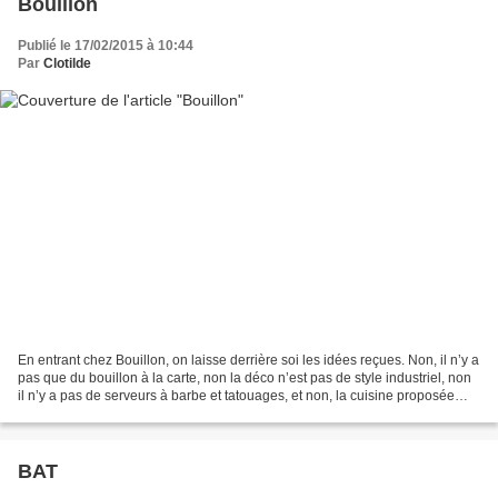
Bouillon
Publié le 17/02/2015 à 10:44
Par
Clotilde
En entrant chez Bouillon, on laisse derrière soi les idées reçues. Non, il n’y a
pas que du bouillon à la carte, non la déco n’est pas de style industriel, non
il n’y a pas de serveurs à barbe et tatouages, et non, la cuisine proposée
n’est pas estampillée...
BAT