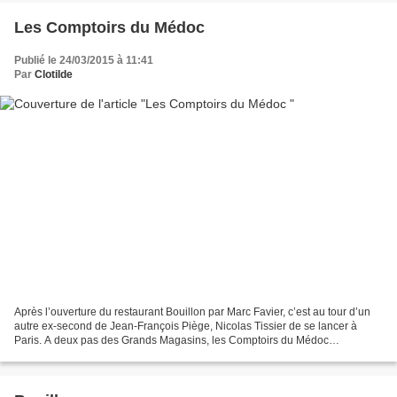
Les Comptoirs du Médoc
Publié le 24/03/2015 à 11:41
Par
Clotilde
Après l’ouverture du restaurant Bouillon par Marc Favier, c’est au tour d’un
autre ex-second de Jean-François Piège, Nicolas Tissier de se lancer à
Paris. A deux pas des Grands Magasins, les Comptoirs du Médoc
surprennent ! Tout d'abord, le décor, insolite...