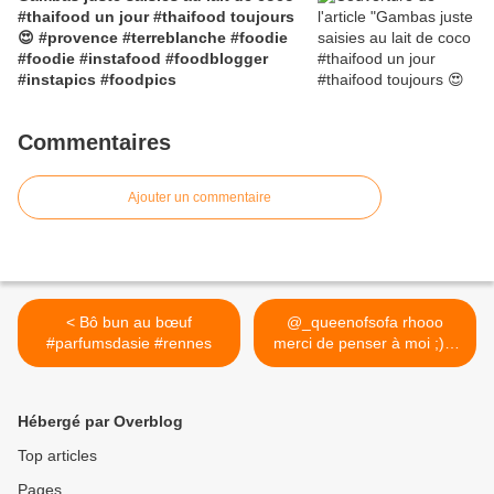
#thaifood un jour #thaifood toujours
😍 #provence #terreblanche #foodie
#foodie #instafood #foodblogger
#instapics #foodpics
Commentaires
Ajouter un commentaire
< Bô bun au bœuf
@_queenofsofa rhooo
#parfumsdasie #rennes
merci de penser à moi ;)...
>
Hébergé par Overblog
Top articles
Pages