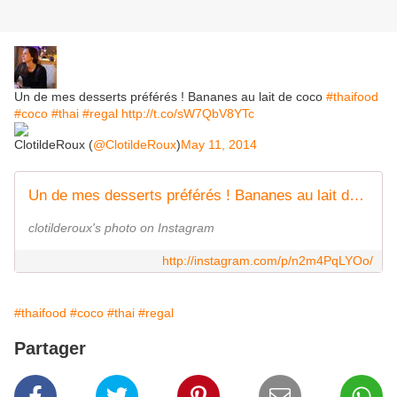
Un de mes desserts préférés ! Bananes au lait de coco
#thaifood
#coco
#thai
#regal
http://t.co/sW7QbV8YTc
ClotildeRoux (
@ClotildeRoux
)
May 11, 2014
Un de mes desserts préférés ! Bananes au lait de coco #thaifood #coco #thai #regal
clotilderoux's photo on Instagram
http://instagram.com/p/n2m4PqLYOo/
#thaifood
#coco
#thai
#regal
Partager