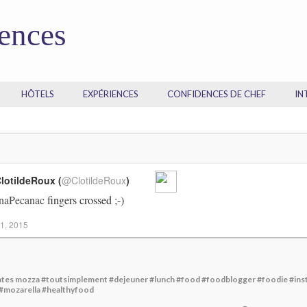
dences
HÔTELS
EXPÉRIENCES
CONFIDENCES DE CHEF
IN
lotildeRoux (
@ClotildeRoux
)
naPecanac
fingers crossed ;-)
1, 2015
es mozza #toutsimplement #dejeuner #lunch #food #foodblogger #foodie #in
#mozarella #healthyfood