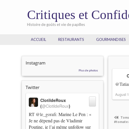
Critiques et Confi
Histoire de goûts et vie de papilles
ACCUEIL
RESTAURANTS
GOURMANDISES
Instagram
Plus de photos
C
@Tatia
Twitter
August 1
ClotildeRoux
(
@ClotildeRoux
)
RT
@le_gorafi
: Marine Le Pen : «
Tomat
Je ne dépend pas de Vladimir
#tomate 
Poutine, je l’ai même unfollow sur