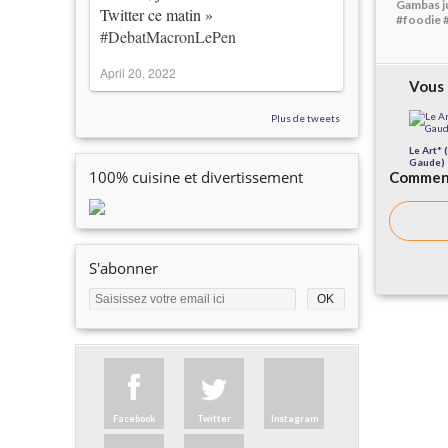
Gambas ju
Twitter ce matin »
#foodie 
#DebatMacronLePen
April 20, 2022
Vous 
Plus de tweets
Le Art* 
Gaude)
100% cuisine et divertissement
Comment
S'abonner
Facebook
Twitter
Instagram