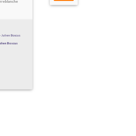
erreblanche
ulien Boscus