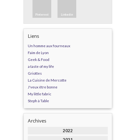
Pinterest
Linkedin
Liens
Un homme aux fourneaux
Faim de Lyon
Geek & Food
a taste of my life
Griottes
La Cuisine de Mercotte
J'veux être bonne
My little fabric
Steph à Table
Archives
2022
2021