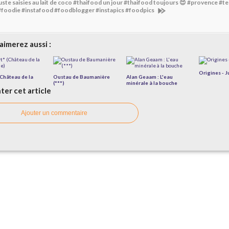
ste saisies au lait de coco #thaifood un jour #thaifood toujours 😍 #provence #t
#foodie #instafood #foodblogger #instapics #foodpics
aimerez aussi :
Origines - J
(Château de la
Oustau de Baumanière
Alan Geaam : L'eau
(***)
minérale à la bouche
er cet article
Ajouter un commentaire