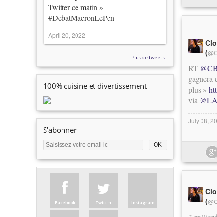
Twitter ce matin »
#DebatMacronLePen
April 20, 2022
Clo
(
@C
Plus de tweets
RT
@CB
gagnera q
100% cuisine et divertissement
plus »
ht
via
@LA
July 08, 2
S'abonner
Clo
(
@C
Facebook
Twitter
Instagram
3 milliar