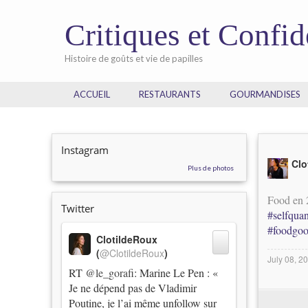
Critiques et Confi
Histoire de goûts et vie de papilles
ACCUEIL
RESTAURANTS
GOURMANDISES
Instagram
Clo
Plus de photos
Food en
Twitter
#selfquan
#foodgoo
ClotildeRoux
(
@ClotildeRoux
)
July 08, 2
RT
@le_gorafi
: Marine Le Pen : «
Je ne dépend pas de Vladimir
Poutine, je l’ai même unfollow sur