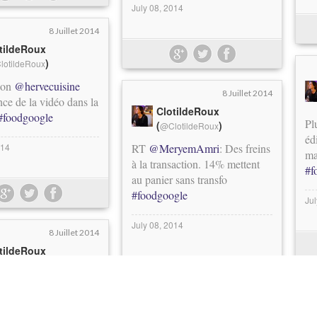
July 08, 2014
8 Juillet 2014
tildeRoux
)
lotildeRoux
tion
@hervecuisine
8 Juillet 2014
ce de la vidéo dans la
ClotildeRoux
#foodgoogle
Pl
(
)
@ClotildeRoux
éd
014
RT
@MeryemAmri
: Des freins
ma
à la transaction. 14% mettent
#f
au panier sans transfo
#foodgoogle
Ju
July 08, 2014
8 Juillet 2014
tildeRoux
)
lotildeRoux
 l'achat alimentaire en
fait majoritairement sur
8 Juillet 2014