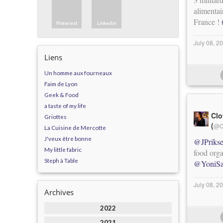
alimenta
France !
Pinterest
Linkedin
July 08, 2
Liens
Un homme aux fourneaux
Faim de Lyon
Geek & Food
a taste of my life
Clo
Griottes
(
@C
La Cuisine de Mercotte
J'veux être bonne
@JPriks
My little fabric
food orga
Steph à Table
@YoniSa
July 08, 2
Archives
2022
2021