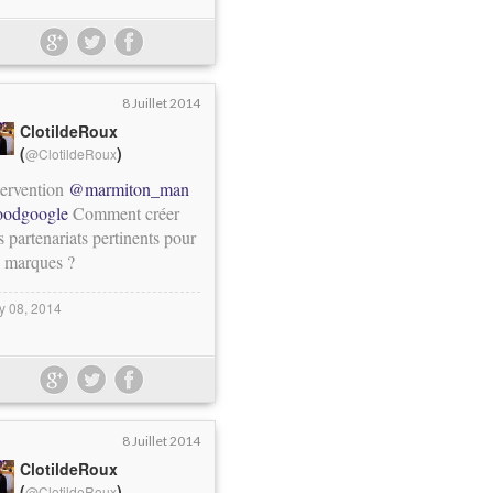
8 Juillet 2014
ClotildeRoux
(
)
@ClotildeRoux
tervention
@marmiton_man
oodgoogle
Comment créer
s partenariats pertinents pour
s marques ?
ly 08, 2014
8 Juillet 2014
ClotildeRoux
(
)
@ClotildeRoux