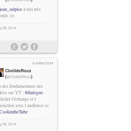
ean_sulpice
à très très
ntôt ;)))
ly 08, 2014
8 Juillet 2014
ClotildeRoux
(
)
@ClotildeRoux
 des fondamentaux des
déos sur YT :
#dialogue
-
liciter l'échange et l
teraction avec l audience cc
ookintheTube
ly 08, 2014