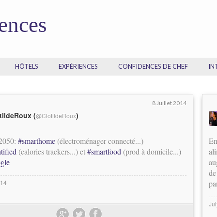
dences
HÔTELS
EXPÉRIENCES
CONFIDENCES DE CHEF
IN
8 Juillet 2014
tildeRoux (
)
@ClotildeRoux
 2050:
#smarthome
(électroménager connecté...)
En
tified
(calories trackers...) et
#smartfood
(prod à domicile...)
al
gle
au
de
014
pa
Ju