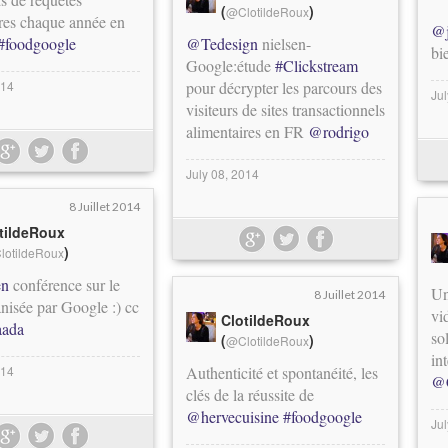
(
)
@ClotildeRoux
ires chaque année en
@j
#foodgoogle
@Tedesign
nielsen-
bie
Google:étude
#Clickstream
014
pour décrypter les parcours des
Ju
visiteurs de sites transactionnels
alimentaires en FR
@rodrigo
July 08, 2014
8 Juillet 2014
tildeRoux
)
lotildeRoux
en
conférence sur le
Un
8 Juillet 2014
nisée par Google :) cc
vi
ClotildeRoux
ada
sol
(
)
@ClotildeRoux
in
014
Authenticité et spontanéité, les
@C
clés de la réussite de
@hervecuisine
#foodgoogle
Ju