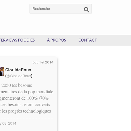
TERVIEWS FOODIES
À PROPOS
CONTACT
8 Juillet 2014
ClotildeRoux
(
)
@ClotildeRoux
 2050 les besoins
imentaires de la pop mondiale
gmenteront de 100% /70%
 ces besoins seront couverts
r les progrès technologiques
ly 08, 2014