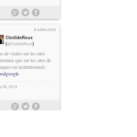
8 Juillet 2014
ClotildeRoux
(
)
@ClotildeRoux
us de visites sur les sites
itoriaux que sur les sites de
rques ou institutionnels
oodgoogle
ly 08, 2014
8 Juillet 2014
ClotildeRoux