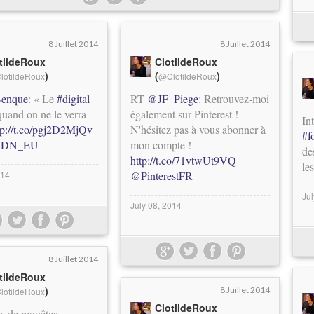
8 Juillet 2014
8 Juillet 2014
tildeRoux
ClotildeRoux
)
(
)
lotildeRoux
@ClotildeRoux
enque
: « Le
#digital
RT
@JF_Piege
: Retrouvez-moi
uand on ne le verra
également sur Pinterest !
In
tp://t.co/pgj2D2MjQv
N'hésitez pas à vous abonner à
#f
DN_EU
mon compte !
de
http://t.co/71vtwUt9VQ
le
014
@PinterestFR
Ju
July 08, 2014
8 Juillet 2014
tildeRoux
)
8 Juillet 2014
lotildeRoux
ClotildeRoux
ds de requêtes