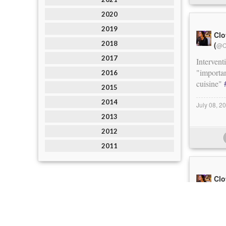
2020
2019
Clo
2018
(
@C
2017
Interven
"importan
2016
cuisine"
2015
2014
July 08, 2
2013
2012
2011
Clo
(
@C
Étonnant:
ligne se 