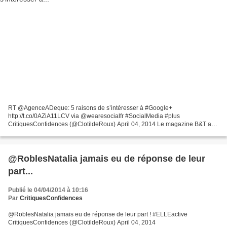
RT @AgenceADeque: 5 raisons de s’intéresser à #Google+
http://t.co/0AZiA11LCV via @wearesocialfr #SocialMedia #plus
CritiquesConfidences (@ClotildeRoux) April 04, 2014 Le magazine B&T a
récemment publié un article de Cristina Forlani de notre bureau italien...
@RoblesNatalia jamais eu de réponse de leur
part...
Publié le 04/04/2014 à 10:16
Par
CritiquesConfidences
@RoblesNatalia jamais eu de réponse de leur part ! #ELLEactive
CritiquesConfidences (@ClotildeRoux) April 04, 2014