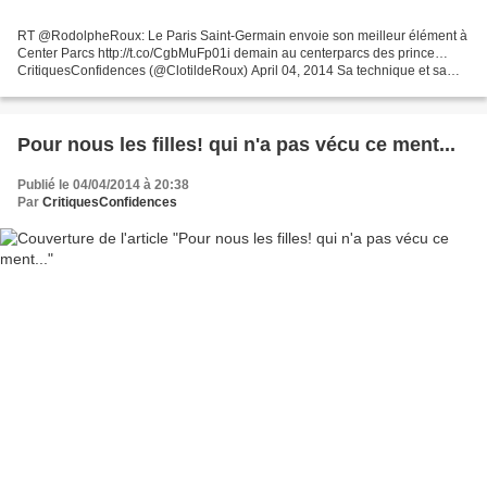
RT @RodolpheRoux: Le Paris Saint-Germain envoie son meilleur élément à
Center Parcs http://t.co/CgbMuFp01i demain au centerparcs des prince…
CritiquesConfidences (@ClotildeRoux) April 04, 2014 Sa technique et sa
précision font de lui le meilleur de tous...
Pour nous les filles! qui n'a pas vécu ce ment...
Publié le 04/04/2014 à 20:38
Par
CritiquesConfidences