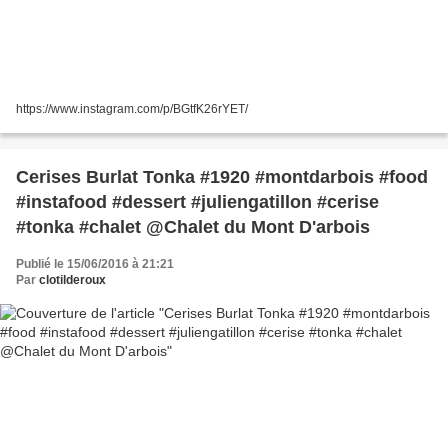
https://www.instagram.com/p/BGtfK26rYET/
Cerises Burlat Tonka #1920 #montdarbois #food
#instafood #dessert #juliengatillon #cerise
#tonka #chalet @Chalet du Mont D'arbois
Publié le 15/06/2016 à 21:21
Par
clotilderoux