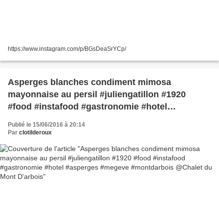
https://www.instagram.com/p/BGsDeaSrYCp/
Asperges blanches condiment mimosa
mayonnaise au persil #juliengatillon #1920
#food #instafood #gastronomie #hotel
#asperges #megeve #montdarbois @Chalet du
Publié le 15/06/2016 à 20:14
Mont D'arbois
Par
clotilderoux