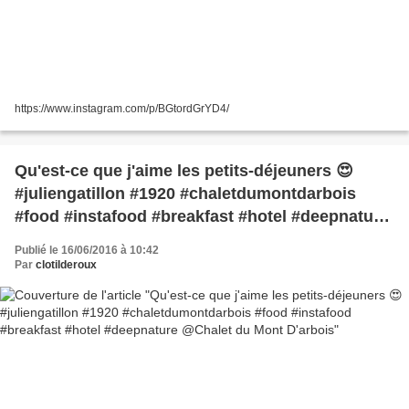
https://www.instagram.com/p/BGtordGrYD4/
Qu'est-ce que j'aime les petits-déjeuners 😍
#juliengatillon #1920 #chaletdumontdarbois
#food #instafood #breakfast #hotel #deepnature
@Chalet du Mont D'arbois
Publié le 16/06/2016 à 10:42
Par
clotilderoux