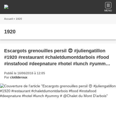
MENU
Accueil
» 1920
1920
Escargots grenouilles persil 😍 #juliengatillon
#1920 #restaurant #chaletdumontdarbois #food
#instafood #deepnature #hotel #lunch #yummy
# @Chalet du Mont D'arbois
Publié le 16/06/2016 à 12:05
Par
clotilderoux