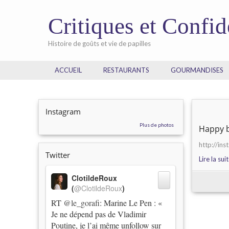
Critiques et Confi
Histoire de goûts et vie de papilles
ACCUEIL
RESTAURANTS
GOURMANDISES
Instagram
Plus de photos
Happy b
http://i
Twitter
Lire la sui
ClotildeRoux
(
@ClotildeRoux
)
RT
@le_gorafi
: Marine Le Pen : «
Je ne dépend pas de Vladimir
Poutine, je l’ai même unfollow sur