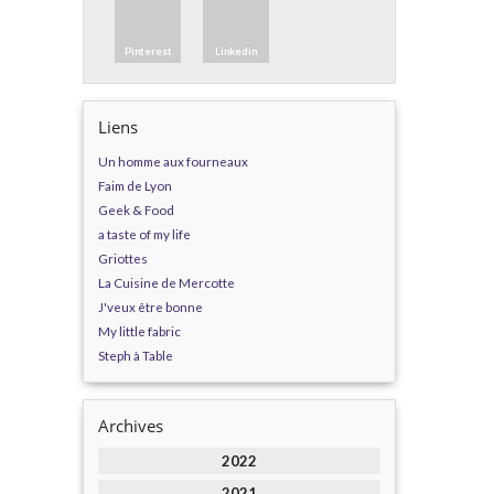
Pinterest
Linkedin
Liens
Un homme aux fourneaux
Faim de Lyon
Geek & Food
a taste of my life
Griottes
La Cuisine de Mercotte
J'veux être bonne
My little fabric
Steph à Table
Archives
2022
2021