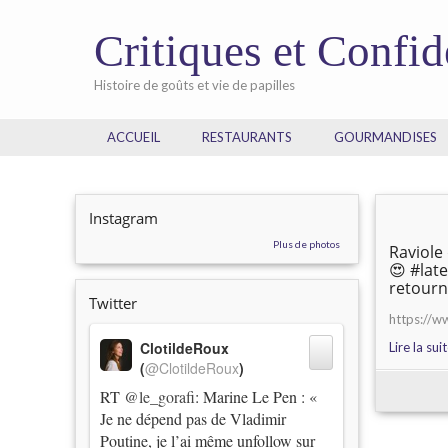
Critiques et Confi
Histoire de goûts et vie de papilles
ACCUEIL
RESTAURANTS
GOURMANDISES
Instagram
Plus de photos
Raviole
😍 #lat
retourn
Twitter
https://
ClotildeRoux
Lire la sui
(
@ClotildeRoux
)
RT
@le_gorafi
: Marine Le Pen : «
Je ne dépend pas de Vladimir
Poutine, je l’ai même unfollow sur