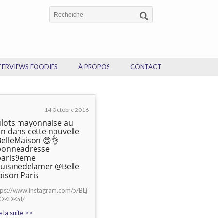
TERVIEWS FOODIES
À PROPOS
CONTACT
14 Octobre 2016
lots mayonnaise au
in dans cette nouvelle
elleMaison 😍👌
bonneadresse
paris9eme
uisinedelamer @Belle
ison Paris
tps://www.instagram.com/p/BLj
OKDKnI/
e la suite >>