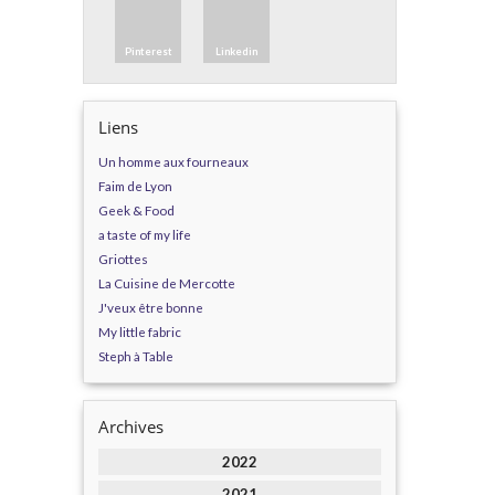
Pinterest
Linkedin
Liens
Un homme aux fourneaux
Faim de Lyon
Geek & Food
a taste of my life
Griottes
La Cuisine de Mercotte
J'veux être bonne
My little fabric
Steph à Table
Archives
2022
2021