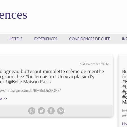
dences
HÔTELS
EXPÉRIENCES
CONFIDENCES DE CHEF
IN
18 Novembre 2016
 d'agneau butternut mimolette crème de menthe
Bu
ergram chez #bellemaison ! Un vrai plaisir d'y
fo
er ! @Belle Maison Paris
#B
#
www.instagram.com/p/BM8qDn2jQPS/
#
#c
te >>
Ma
ht
mf
Lir