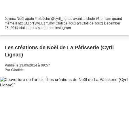
Joyeux Noël again !!! #bûche @cyril_lignac avant la chute 😳 #miam quand
même !! http://t.co/1ywLUz75mw ClotildeRoux (@ClotildeRoux) December
25, 2014 clotilderoux's photo on Instagram
Les créations de Noël de La Pâtisserie (Cyril
Lignac)
Publié le 19/09/2014 à 09:57
Par
Clotilde