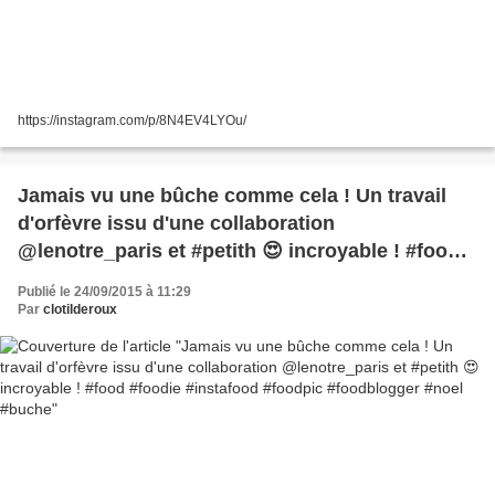
https://instagram.com/p/8N4EV4LYOu/
Jamais vu une bûche comme cela ! Un travail
d'orfèvre issu d'une collaboration
@lenotre_paris et #petith 😍 incroyable ! #food
#foodie #instafood #foodpic #foodblogger #noel
Publié le 24/09/2015 à 11:29
#buche
Par
clotilderoux