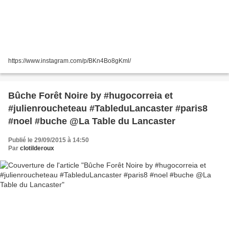
https://www.instagram.com/p/BKn4Bo8gKml/
Bûche Forêt Noire by #hugocorreia et
#julienroucheteau #TableduLancaster #paris8
#noel #buche @La Table du Lancaster
Publié le 29/09/2015 à 14:50
Par
clotilderoux