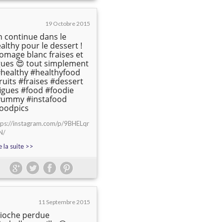
19 Octobre 2015
 continue dans le
althy pour le dessert !
omage blanc fraises et
gues 😍 tout simplement
#healthy #healthyfood
ruits #fraises #dessert
igues #food #foodie
yummy #instafood
oodpics
tps://instagram.com/p/9BHELqr
N/
e la suite >>
11 Septembre 2015
ioche perdue