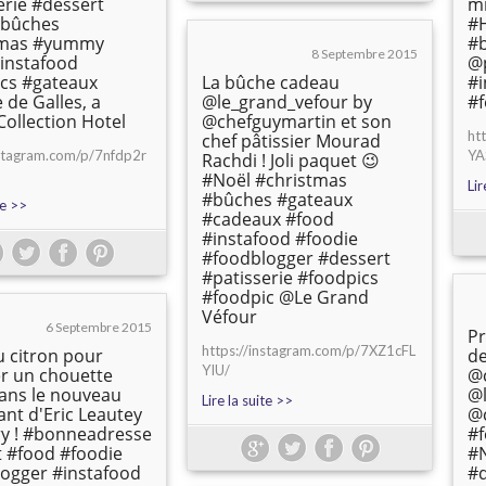
erie #dessert
mi
#bûches
#H
tmas #yummy
#
8 Septembre 2015
instafood
@
cs #gateaux
La bûche cadeau
#
 de Galles, a
@le_grand_vefour by
#f
Collection Hotel
@chefguymartin et son
ht
chef pâtissier Mourad
nstagram.com/p/7nfdp2r
YA
Rachdi ! Joli paquet 😉
#Noël #christmas
Lir
#bûches #gateaux
te >>
#cadeaux #food
#instafood #foodie
#foodblogger #dessert
#patisserie #foodpics
#foodpic @Le Grand
Véfour
6 Septembre 2015
Pr
https://instagram.com/p/7XZ1cFL
u citron pour
de
YIU/
r un chouette
@
ans le nouveau
@
Lire la suite >>
ant d'Eric Leautey
@c
ry ! #bonneadresse
#
t #food #foodie
#N
ogger #instafood
#d