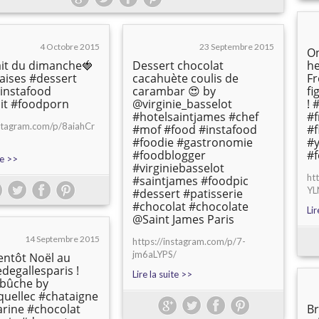
4 Octobre 2015
23 Septembre 2015
On
lait du dimanche🍓
Dessert chocolat
he
raises #dessert
cacahuète coulis de
Fr
instafood
carambar 😍 by
fi
ait #foodporn
@virginie_basselot
! 
#hotelsaintjames #chef
#f
nstagram.com/p/8aiahCr
#mof #food #instafood
#f
#foodie #gastronomie
#
#foodblogger
#f
te >>
#virginiebasselot
ht
#saintjames #foodpic
YL
#dessert #patisserie
#chocolat #chocolate
Lir
@Saint James Paris
14 Septembre 2015
https://instagram.com/p/7-
jm6aLYPS/
ientôt Noël au
degallesparis !
Lire la suite >>
a bûche by
quellec #chataigne
rine #chocolat
Br