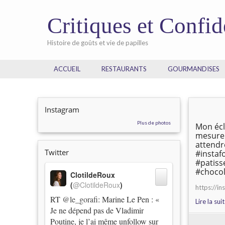
Critiques et Confi
Histoire de goûts et vie de papilles
ACCUEIL
RESTAURANTS
GOURMANDISES
Instagram
Plus de photos
Mon écl
mesure 
attendr
Twitter
#instaf
#patiss
#chocol
ClotildeRoux
(
@ClotildeRoux
)
https://i
RT
@le_gorafi
: Marine Le Pen : «
Lire la sui
Je ne dépend pas de Vladimir
Poutine, je l’ai même unfollow sur