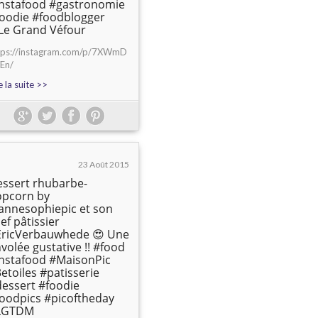
nstafood #gastronomie
oodie #foodblogger
Le Grand Véfour
tps://instagram.com/p/7XWmD
YEn/
e la suite >>
23 Août 2015
ssert rhubarbe-
opcorn by
nnesophiepic et son
ef pâtissier
EricVerbauwhede 😍 Une
volée gustative !! #food
nstafood #MaisonPic
etoiles #patisserie
essert #foodie
oodpics #picoftheday
LGTDM