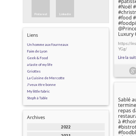
#patiss
#Noël 
#chris
Pinterest
Linkedin
#food #
#foodpi
@Prince
Luxury 
Liens
https://i
Un homme aux fourneaux
YGg/
Faim de Lyon
Lire la sui
Geek & Food
a taste of my life
Griottes
La Cuisine de Mercotte
J'veux être bonne
My little fabric
Steph à Table
Sablé a
termine
repas d
restaur
Archives
à #thoi
#bistro
2022
#foodbl
2021