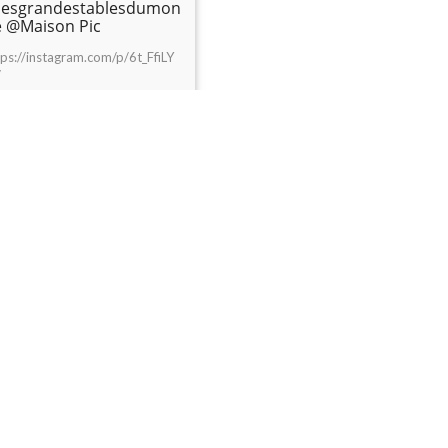
lesgrandestablesdumon
e @Maison Pic
tps://instagram.com/p/6t_FfiLY
/
e la suite >>
1 Août 2015
 fameuse feuillantine de
laireHeitzler
estaurantLasserre
astservice #unique
dessert #gastronomie
ood #patisserie 😍
tps://instagram.com/p/52yLuqr
n/
e la suite >>