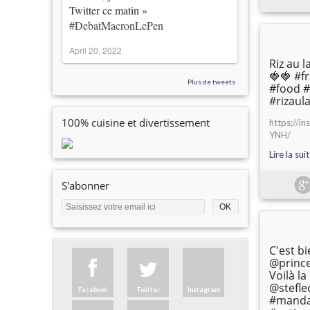
Twitter ce matin »
#DebatMacronLePen
April 20, 2022
Riz au 
🍓🍓 #f
Plus de tweets
#food #
#rizaul
100% cuisine et divertissement
https://i
YNH/
Lire la sui
S'abonner
C'est b
@prince
Voilà l
@stefle
Facebook
Twitter
Instagram
#manda