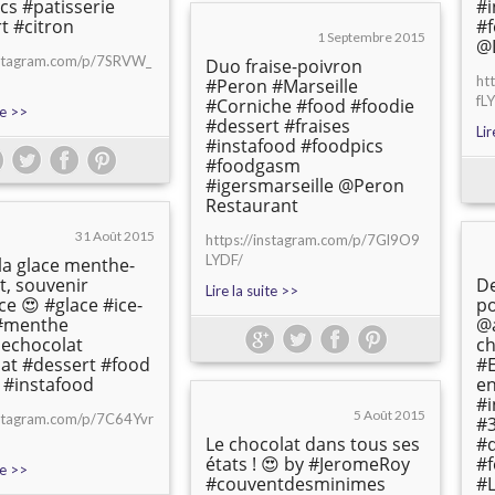
cs #patisserie
#i
t #citron
#f
1 Septembre 2015
@
instagram.com/p/7SRVW_
Duo fraise-poivron
ht
#Peron #Marseille
fL
#Corniche #food #foodie
te >>
#dessert #fraises
Lir
#instafood #foodpics
#foodgasm
#igersmarseille @Peron
Restaurant
31 Août 2015
https://instagram.com/p/7Gl9O9
LYDF/
 la glace menthe-
t, souvenir
De
Lire la suite >>
ce 😍 #glace #ice-
p
#menthe
@a
echocolat
ch
at #dessert #food
#
 #instafood
en
#i
5 Août 2015
nstagram.com/p/7C64Yvr
#3
Le chocolat dans tous ses
#d
états ! 😍 by #JeromeRoy
#f
te >>
#couventdesminimes
#