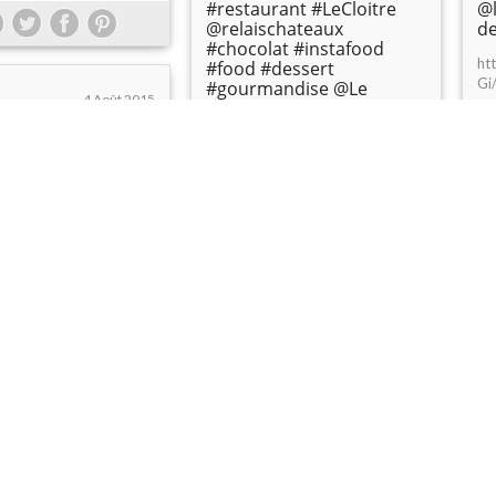
#restaurant #LeCloitre
@
@relaischateaux
d
#chocolat #instafood
ht
#food #dessert
Gi
#gourmandise @Le
4 Août 2015
Couvent Des Minimes
Lir
rôti façon calisson
Hotel & Spa
rant #LePesquier
https://instagram.com/p/6BJnftLY
ntdesMinimes
Ah/
chateaux #dessert
 #food
Lire la suite >>
onomie #sucré
ood #abricot
on
La
#C
nstagram.com/p/5-
#R
/
#l
29 Juillet 2015
#
te >>
Petit sablé aux abricots
#f
qui sent bon le sable
ht
chaud ! #food #instafood
YM
#instagood #bistrot
#dejeuner w/
Lir
@tatianapecanac
28 Juillet 2015
#dessert #abricot