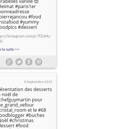
rabelles vanille 😍
eimat #paris1er
bonneadresse
pierrejancou #food
instafood #yummy
oodpics #dessert
tps://instagram.com/p/7fZaHLr
S/
e la suite >>
8 Septembre 2015
ésentation des desserts
 noël de
chefguymartin pour
le_grand_vefour
ristal_room et le #68
foodblogger #buches
oël #christmas
essert #food