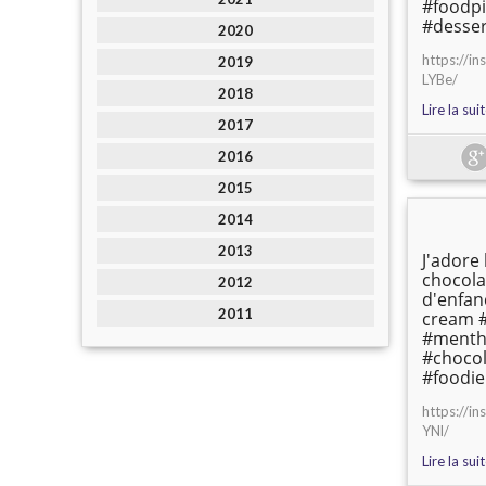
#foodpi
#desser
2020
https://
2019
LYBe/
2018
Lire la sui
2017
2016
2015
2014
2013
J'adore
chocola
2012
d'enfan
2011
cream 
#menth
#chocol
#foodie
https://i
YNl/
Lire la sui