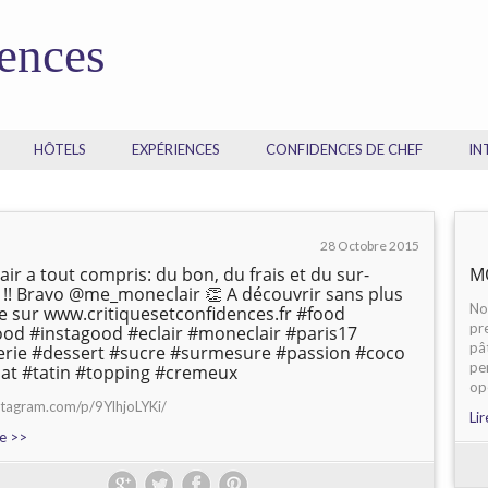
dences
HÔTELS
EXPÉRIENCES
CONFIDENCES DE CHEF
IN
28 Octobre 2015
air a tout compris: du bon, du frais et du sur-
M
!! Bravo @me_moneclair 👏 A découvrir sans plus
No
e sur www.critiquesetconfidences.fr #food
pr
ood #instagood #eclair #moneclair #paris17
pât
erie #dessert #sucre #surmesure #passion #coco
pe
at #tatin #topping #cremeux
op
nstagram.com/p/9YlhjoLYKi/
Lir
te >>