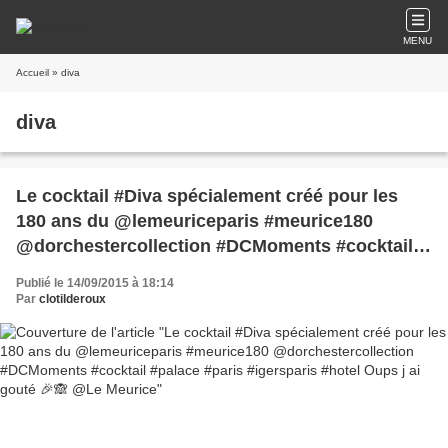
MENU
Accueil
» diva
diva
Le cocktail #Diva spécialement créé pour les
180 ans du @lemeuriceparis #meurice180
@dorchestercollection #DCMoments #cocktail
#palace #paris #igersparis #hotel Oups j ai
Publié le 14/09/2015 à 18:14
gouté 🎉🙈 @Le Meurice
Par
clotilderoux