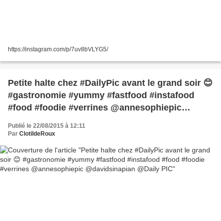
https://instagram.com/p/7uv8bVLYG5/
Petite halte chez #DailyPic avant le grand soir 😊
#gastronomie #yummy #fastfood #instafood
#food #foodie #verrines @annesophiepic
@davidsinapian @Daily PIC
Publié le 22/08/2015 à 12:11
Par
ClotildeRoux