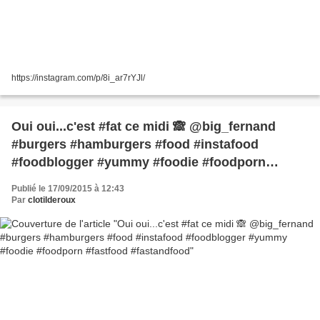
https://instagram.com/p/8i_ar7rYJl/
Oui oui...c'est #fat ce midi 🙈 @big_fernand
#burgers #hamburgers #food #instafood
#foodblogger #yummy #foodie #foodporn
#fastfood #fastandfood
Publié le 17/09/2015 à 12:43
Par
clotilderoux