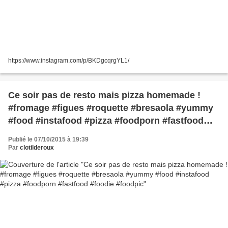
https://www.instagram.com/p/BKDgcqrgYL1/
Ce soir pas de resto mais pizza homemade !
#fromage #figues #roquette #bresaola #yummy
#food #instafood #pizza #foodporn #fastfood
#foodie #foodpic
Publié le 07/10/2015 à 19:39
Par
clotilderoux