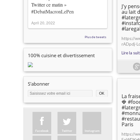
Twitter ce matin »
J'y pens
#DebatMacronLePen
au lait
#laterg
#instaf
April 20, 2022
#larega
Plus de tweets
https://
rADpdj-L
Lire la sui
100% cuisine et divertissement
S'abonner
La frai
🍓 #foo
#later
#monna
#resta
Paris
Facebook
Twitter
Instagram
https://w
FqWDKgN