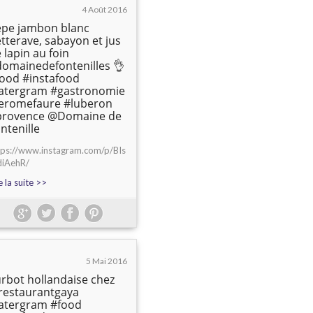
4 Août 2016
èpe jambon blanc
tterave, sabayon et jus
 lapin au foin
omainedefontenilles 👌
ood #instafood
latergram #gastronomie
jeromefaure #luberon
provence @Domaine de
ntenille
tps://www.instagram.com/p/BIs
diAehR/
e la suite >>
5 Mai 2016
rbot hollandaise chez
restaurantgaya
atergram #food