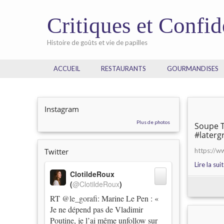
Critiques et Confi
Histoire de goûts et vie de papilles
ACCUEIL
RESTAURANTS
GOURMANDISES
Instagram
Plus de photos
Soupe T
#laterg
Twitter
https://
Lire la sui
ClotildeRoux
(
@ClotildeRoux
)
RT
@le_gorafi
: Marine Le Pen : «
Je ne dépend pas de Vladimir
Poutine, je l’ai même unfollow sur