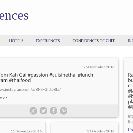
dences
HÔTELS
EXPÉRIENCES
CONFIDENCES DE CHEF
IN
26 Novembre 2016
om Kah Gai #passion #cuisinethai #lunch
Ra
ram #thaifood
bu
c
www.instagram.com/p/BNSF3IdDBLr/
#l
#b
te >>
pl
@B
ht
8q
Lir
11 Novembre 2016
31 Octobre 2016