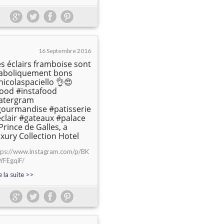
16 Septembre 2016
s éclairs framboise sont
iaboliquement bons
icolaspaciello 👌😍
ood #instafood
latergram
ourmandise #patisserie
clair #gateaux #palace
rince de Galles, a
xury Collection Hotel
tps://www.instagram.com/p/BK
YFEgqiF/
e la suite >>