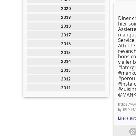
2020
2019
Dîner 
hier soi
2018
Assiett
manque 
2017
Service
2016
Attente
revanch
2015
bons co
y aller 
2014
#later
2013
#manko
#perou
2012
#instaf
2011
#cuisin
@MANK
https://w
kpIPLYJB/
Lire la sui