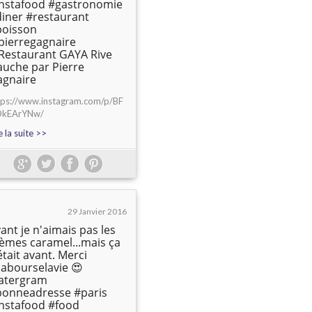
nstafood #gastronomie
iner #restaurant
poisson
pierregagnaire
Restaurant GAYA Rive
uche par Pierre
agnaire
tps://www.instagram.com/p/BF
kEArYNw/
e la suite >>
29 Janvier 2016
ant je n'aimais pas les
èmes caramel...mais ça
était avant. Merci
abourselavie 😍
latergram
bonneadresse #paris
nstafood #food