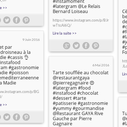
#instamoment
#latergram @Le Relais
te >>
Bernard Loiseau
C
be
https://www.instagram.com/p/BJr
de
wTtcAl6Q/
#d
#f
Lire la suite >>
#
9 Juin 2016
#
et par
#
idroisneau à la
Fo
die #cassis 👌
ht
instafood
6 Mai 2016
JL
gram #gastronomie
adie #poisson
Tarte soufflée au chocolat
Lir
nemediterraneenne
@restaurantgaya
la Madie
@pierregagnaire 😍
#latergram #food
www.instagram.com/p/BG
#instafood #chocolat
J/
#dessert #tarte
#patisserie #gastronomie
te >>
#yummy #gourmandise
@Restaurant GAYA Rive
Tu
Gauche par Pierre
@
Gagnaire
#l