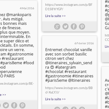
#i
https://www.instagram.com/p/BF
#d
4 Mai 2016
D1S8YrYGP/
#
chez @mankoparis
@
Lire la suite >>
r. Avis mitigé.
@
es bonnes mais
Ga
de finesse.
G
 plus que moyen.
ht
 interminable. En
CO
e super déco et
6 Février 2016
cktails. En somme,
Lir
boire un verre.
Entremet chocolat vanille
gram #gastronomie
avec son sorbet basilic
 #restaurant
citron vert chez
 #paris8eme #food
@itineraires_sylvain_send
ood
ra 😍 #latergram
eperuvienne
#chocolat #restaurant
O PARIS
#gastronomie #itineraires
#paris5eme @Itineraires
Av
ww.instagram.com/p/BE-
cr
https://www.instagram.com/p/BB
c'
cl-XuLYJJ/
@l
te >>
#
Lire la suite >>
#
#i