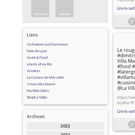
Lire la sui
Pinterest
Linkedin
Liens
Un homme aux fourneaux
Le roug
Faim de Lyon
#dimitr
Geek & Food
Villa Ma
a taste of my life
#food #
Griottes
#later
#villam
La Cuisine de Mercotte
#cuisi
J'veux être bonne
@La Vil
My little fabric
Steph à Table
https://
bL6RarYF
Lire la sui
Archives
2022
2021