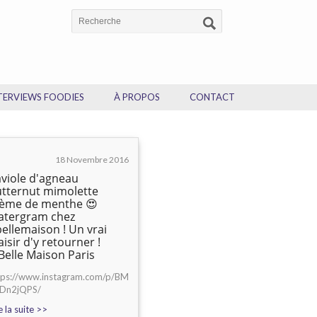
TERVIEWS FOODIES
À PROPOS
CONTACT
18 Novembre 2016
viole d'agneau
tternut mimolette
rème de menthe 😍
atergram chez
ellemaison ! Un vrai
aisir d'y retourner !
elle Maison Paris
tps://www.instagram.com/p/BM
Dn2jQPS/
e la suite >>