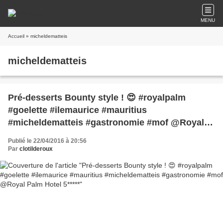
MENU
Accueil
» micheldematteis
micheldematteis
Pré-desserts Bounty style ! 😍 #royalpalm
#goelette #ilemaurice #mauritius
#micheldematteis #gastronomie #mof @Royal
Palm Hotel 5*****
Publié le 22/04/2016 à 20:56
Par
clotilderoux