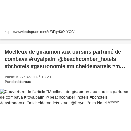
https://www.instagram.com/p/BEgvf3OLYC9/
Moelleux de giraumon aux oursins parfumé de
combava #royalpalm @beachcomber_hotels
#bchotels #gastronomie #micheldematteis #mof
@Royal Palm Hotel 5*****
Publié le 22/04/2016 à 18:23
Par
clotilderoux