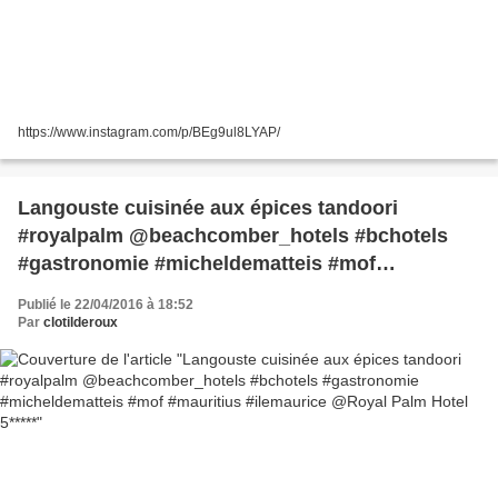
https://www.instagram.com/p/BEg9ul8LYAP/
Langouste cuisinée aux épices tandoori
#royalpalm @beachcomber_hotels #bchotels
#gastronomie #micheldematteis #mof
#mauritius #ilemaurice @Royal Palm Hotel 5*****
Publié le 22/04/2016 à 18:52
Par
clotilderoux