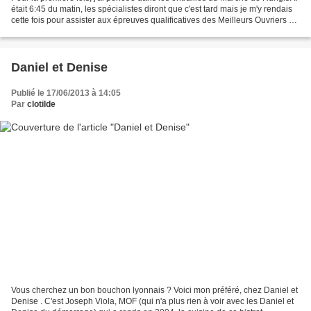
était 6:45 du matin, les spécialistes diront que c'est tard mais je m'y rendais
cette fois pour assister aux épreuves qualificatives des Meilleurs Ouvriers de
France Primeurs....
Daniel et Denise
Publié le 17/06/2013 à 14:05
Par
clotilde
Vous cherchez un bon bouchon lyonnais ? Voici mon préféré, chez Daniel et
Denise . C'est Joseph Viola, MOF (qui n'a plus rien à voir avec les Daniel et