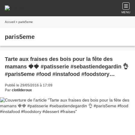
MENU
Accueil
» paris5eme
paris5eme
Tarte aux fraises des bois pour la fête des
mamans 🍓🍓 #patisserie #sebastiendegardin 👌
#paris5eme #food #instafood #foodstory
#dessert #fraises
Publié le 29/05/2016 à 17:09
Par
clotilderoux