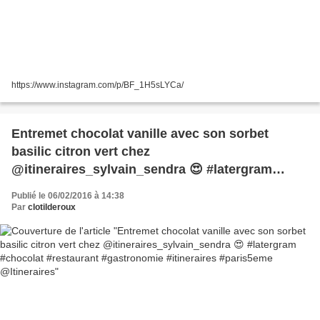
https://www.instagram.com/p/BF_1H5sLYCa/
Entremet chocolat vanille avec son sorbet
basilic citron vert chez
@itineraires_sylvain_sendra 😍 #latergram
#chocolat #restaurant #gastronomie #itineraires
Publié le 06/02/2016 à 14:38
#paris5eme @Itineraires
Par
clotilderoux