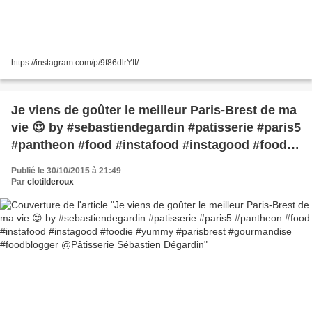
https://instagram.com/p/9f86dlrYII/
Je viens de goûter le meilleur Paris-Brest de ma
vie 😍 by #sebastiendegardin #patisserie #paris5
#pantheon #food #instafood #instagood #foodie
#yummy #parisbrest #gourmandise
Publié le 30/10/2015 à 21:49
#foodblogger @Pâtisserie Sébastien Dégardin
Par
clotilderoux