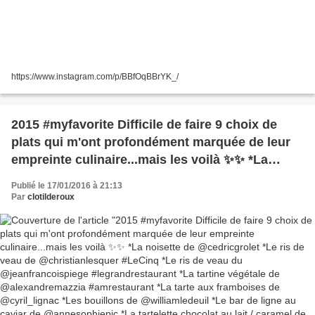
https://www.instagram.com/p/BBfOqBBrYK_/
2015 #myfavorite Difficile de faire 9 choix de
plats qui m'ont profondément marquée de leur
empreinte culinaire...mais les voilà ✨✨ *La
noisette de @cedricgrolet *Le ris de veau de
Publié le 17/01/2016 à 21:13
@christianlesquer #LeCinq *Le ris de veau du
Par
clotilderoux
@jeanfrancoispiege #legrandrestaurant *La
tartine végétale de @alexandremazzia
#amrestaurant *La tarte aux framboises de
@cyril_lignac *Les bouillons de @williamledeuil
*Le bar de ligne au caviar de @annesophiepic
*La tartelette chocolat au lait / caramel de