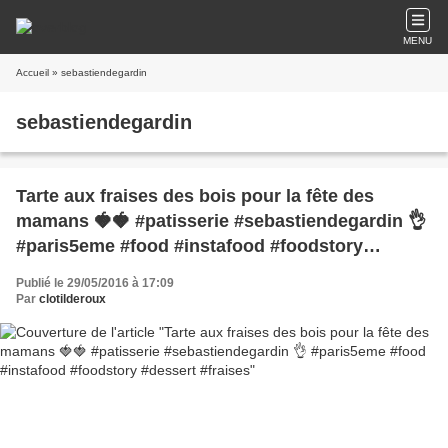
MENU
Accueil
» sebastiendegardin
sebastiendegardin
Tarte aux fraises des bois pour la fête des
mamans 🍓🍓 #patisserie #sebastiendegardin 👌
#paris5eme #food #instafood #foodstory
#dessert #fraises
Publié le 29/05/2016 à 17:09
Par
clotilderoux