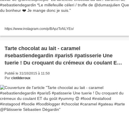
#sebastiendegardin *Le millefeuille céleri / truffe
de @dumasjulien Que du bonheur ❤️ Je mange
donc je suis.
https://www.instagram.com/p/BApzToNLYEo/
Tarte chocolat au lait - caramel
#sebastiendegardin #paris5 #patisserie Une
tuerie ! Du croquant du crémeux du coulant ET
du goût #yummy 😍 #food #instafood
Publié le 31/10/2015 à 11:50
#instagood #foodie #foodblogger #chocolat
Par
clotilderoux
#caramel #gateau #tarte @Pâtisserie Sébastien
Dégardin