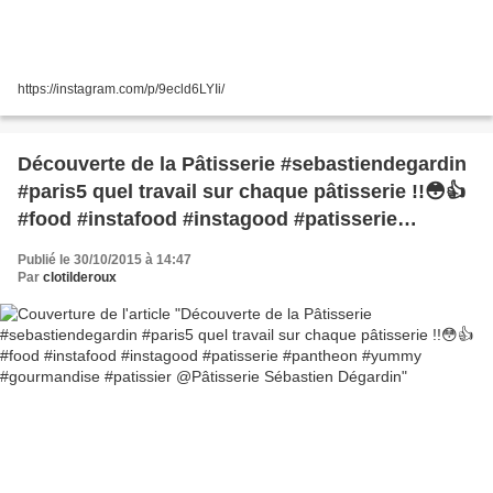
https://instagram.com/p/9ecld6LYIi/
Découverte de la Pâtisserie #sebastiendegardin
#paris5 quel travail sur chaque pâtisserie !!😳👍
#food #instafood #instagood #patisserie
#pantheon #yummy #gourmandise #patissier
Publié le 30/10/2015 à 14:47
@Pâtisserie Sébastien Dégardin
Par
clotilderoux