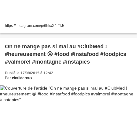
https://instagram.com/p/6hkxX4rYIJ/
On ne mange pas si mal au #ClubMed !
#heureusement 😜 #food #instafood #foodpics
#valmorel #montagne #instapics
Publié le 17/08/2015 à 12:42
Par
clotilderoux