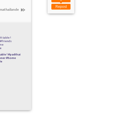
Repost
 #mathailande
 table ! #padthai
inner #home
de