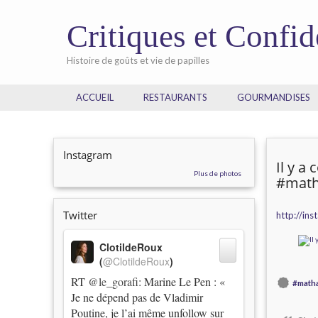
Critiques et Confi
Histoire de goûts et vie de papilles
ACCUEIL
RESTAURANTS
GOURMANDISES
Instagram
Il y a
Plus de photos
#math
Twitter
http://in
ClotildeRoux
(
@ClotildeRoux
)
RT
@le_gorafi
: Marine Le Pen : «
#math
Je ne dépend pas de Vladimir
Poutine, je l’ai même unfollow sur