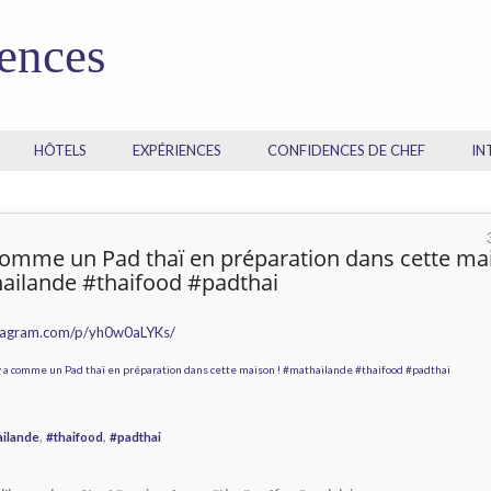
dences
HÔTELS
EXPÉRIENCES
CONFIDENCES DE CHEF
IN
 comme un Pad thaï en préparation dans cette ma
ailande #thaifood #padthai
stagram.com/p/yh0w0aLYKs/
,
,
ailande
#thaifood
#padthai