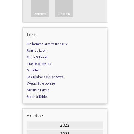
Pinterest
Linkedin
Liens
Un homme aux fourneaux
Faim de Lyon
Geek & Food
a taste of my life
Griottes
La Cuisine de Mercotte
J'veux être bonne
My little fabric
Steph à Table
Archives
2022
2021