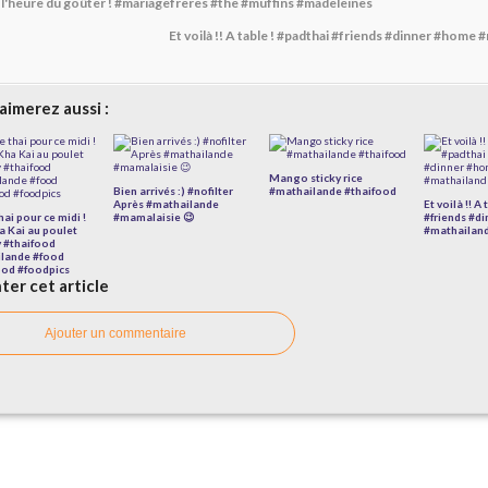
 l'heure du goûter ! #mariagefreres #the #muffins #madeleines
Et voilà !! A table ! #padthai #friends #dinner #home
aimerez aussi :
Mango sticky rice
Bien arrivés :) #nofilter
#mathailande #thaifood
Après #mathailande
Et voilà !! A
ai pour ce midi !
#mamalaisie 😉
#friends #d
 Kai au poulet
#mathailan
 #thaifood
lande #food
ood #foodpics
er cet article
Ajouter un commentaire