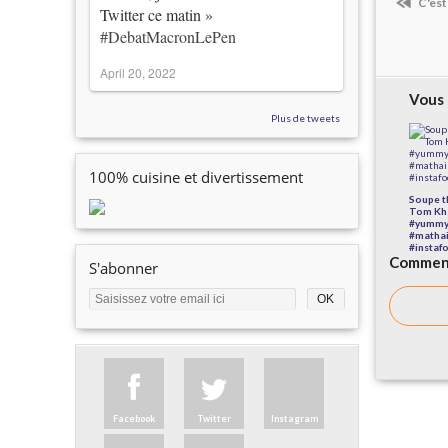
C'est
Twitter ce matin »
#DebatMacronLePen
April 20, 2022
Vous 
Plus de tweets
100% cuisine et divertissement
Soupe th
Tom Kha
#yummy
#mathai
#instaf
Comment
S'abonner
Facebook
Twitter
Instagram