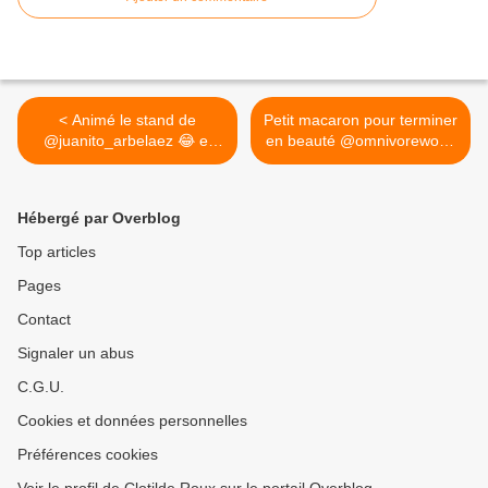
< Animé le stand de
Petit macaron pour terminer
@juanito_arbelaez 😂 et
en beauté @omnivoreworld
très bon #poulpe
@badoit_fr >
@omnivoreworld
@badoit_fr
Hébergé par Overblog
Top articles
Pages
Contact
Signaler un abus
C.G.U.
Cookies et données personnelles
Préférences cookies