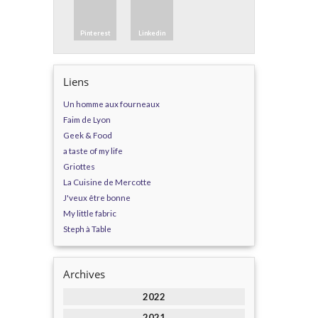
Pinterest
Linkedin
Liens
Un homme aux fourneaux
Faim de Lyon
Geek & Food
a taste of my life
Griottes
La Cuisine de Mercotte
J'veux être bonne
My little fabric
Steph à Table
Archives
2022
2021