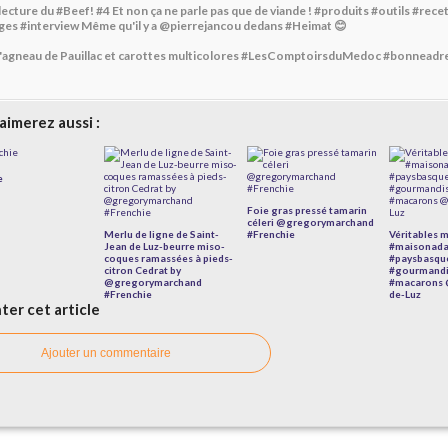
lecture du #Beef! #4 Et non ça ne parle pas que de viande ! #produits #outils #rece
ges #interview Même qu'il y a @pierrejancou dedans #Heimat 😊
'agneau de Pauillac et carottes multicolores #LesComptoirsduMedoc #bonneadr
aimerez aussi :
e
Foie gras pressé tamarin
céleri @gregorymarchand
Merlu de ligne de Saint-
#Frenchie
Véritables 
Jean de Luz-beurre miso-
#maisonad
coques ramassées à pieds-
#paysbasqu
citron Cedrat by
#gourmand
@gregorymarchand
#macarons 
#Frenchie
de-Luz
er cet article
Ajouter un commentaire