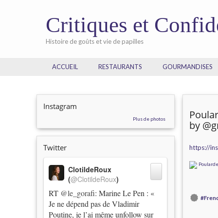
Critiques et Confi
Histoire de goûts et vie de papilles
ACCUEIL
RESTAURANTS
GOURMANDISES
Instagram
Poular
Plus de photos
by @g
Twitter
https://i
ClotildeRoux
(
@ClotildeRoux
)
RT
@le_gorafi
: Marine Le Pen : «
#Fren
Je ne dépend pas de Vladimir
Poutine, je l’ai même unfollow sur