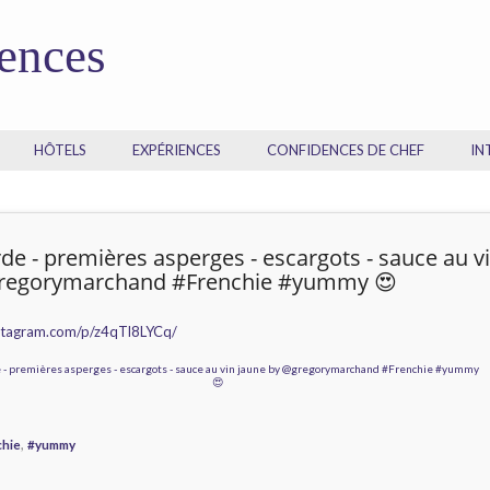
dences
HÔTELS
EXPÉRIENCES
CONFIDENCES DE CHEF
IN
de - premières asperges - escargots - sauce au v
regorymarchand #Frenchie #yummy 😍
nstagram.com/p/z4qTl8LYCq/
,
chie
#yummy