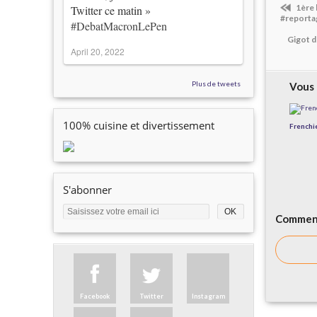
1ère 
Twitter ce matin »
#reporta
#DebatMacronLePen
Gigot d
April 20, 2022
Plus de tweets
Vous 
100% cuisine et divertissement
Frenchi
S'abonner
Comment
Facebook
Twitter
Instagram