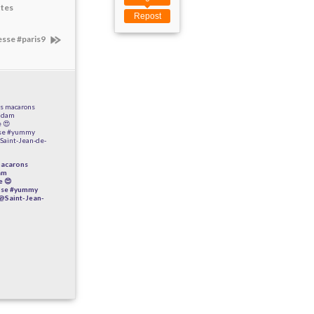
ttes
Repost
esse #paris9
macarons
am
e 😍
ise #yummy
@Saint-Jean-