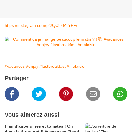
https://instagram.com/p/2QC84MrYPF/
#vacances
#enjoy
#lastbreakfast
#malaisie
Partager
Vous aimerez aussi
Flan d'aubergines et tomates ! On
dirait le Suuuuud !! #vacances #food