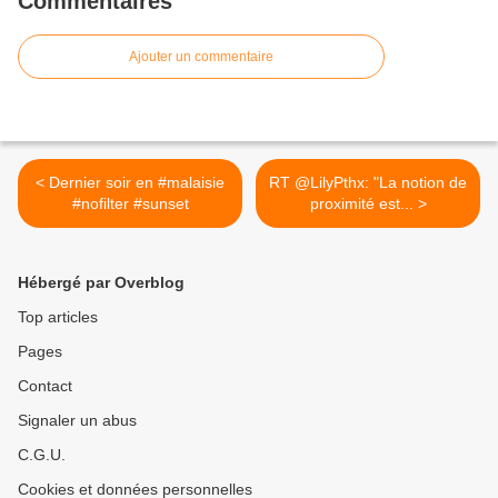
Commentaires
Ajouter un commentaire
< Dernier soir en #malaisie
RT @LilyPthx: "La notion de
#nofilter #sunset
proximité est... >
Hébergé par Overblog
Top articles
Pages
Contact
Signaler un abus
C.G.U.
Cookies et données personnelles