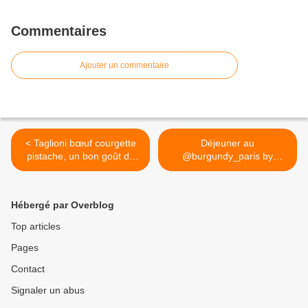
Commentaires
Ajouter un commentaire
< Taglioni bœuf courgette
Déjeuner au
pistache, un bon goût de
@burgundy_paris by
plat mijoté qui a relevé un
#PierreRigothier En entrée :
déjeuner plus que moyen
tourteau de Plougerneau,
chez #Viola #paris17
soupe de concombre
Hébergé par Overblog
glacée, caviar
@petrossian_fr #yummy
Top articles
#instafood #instagood
Pages
#bonneadresse #paris1er >
Contact
Signaler un abus