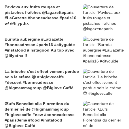
Pavlova aux fruits rouges et
pistaches fraîches @lagazetteparis
#LaGazette #bonneadresse #paris16
w/ @lilypthx
Burrata aubergine #LaGazette
#bonneadresse #paris16 #cityguide
#instafood #instagood Au top avec
@lilypthx !!
La brioche s'est effectivement perdue
sois la crème 😍 #biglovecaffe
#dessert #bonneadresse
@bigmammagroup @Biglove Caffè
Œufs Benedict alla Fiorentina du
dernier né de @bigmammagroup
#biglovecaffe #new #bonneadresse
#paris3eme #food #instafood
@Biglove Caffè