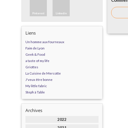
Comment
Pinterest
Linkedin
Liens
Un homme aux fourneaux
Faim de Lyon
Geek & Food
a taste of my life
Griottes
La Cuisine de Mercotte
J'veux être bonne
My little fabric
Steph à Table
Archives
2022
2021