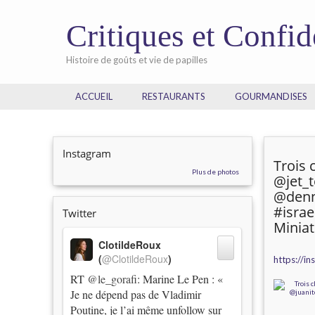
Critiques et Confi
Histoire de goûts et vie de papilles
ACCUEIL
RESTAURANTS
GOURMANDISES
Instagram
Trois 
Plus de photos
@jet_
@denny
#israe
Twitter
Minia
ClotildeRoux
(
@ClotildeRoux
)
https://i
RT
@le_gorafi
: Marine Le Pen : «
Je ne dépend pas de Vladimir
Poutine, je l’ai même unfollow sur