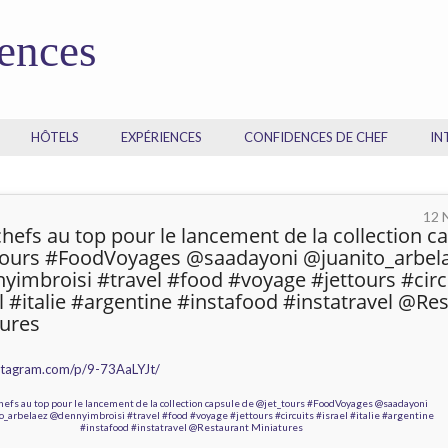
dences
HÔTELS
EXPÉRIENCES
CONFIDENCES DE CHEF
IN
12 
chefs au top pour le lancement de la collection c
tours #FoodVoyages @saadayoni @juanito_arbel
imbroisi #travel #food #voyage #jettours #circ
l #italie #argentine #instafood #instatravel @Re
tures
nstagram.com/p/9-73AaLYJt/