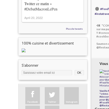
Twitter ce matin »
#DebatMacronLePen
#Food
#instatrave
April 20, 2022
*CONC
Plus de tweets
sur ma p
!! #conco
#cookboo
100% cuisine et divertissement
Saumon d
@Restaur
Vous 
S'abonner
Vanille
"crème 
#desser
pour @j
Facebook
Twitter
Instagram
#FoodV
@Restau