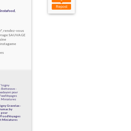
Repost
,
instafood
e", rendez-vous
ouvrage SAUVAGE
sine
#instagame
ges
igny Gravelax -
 Sumac by
 pour
 #FoodVoyages
t Miniatures