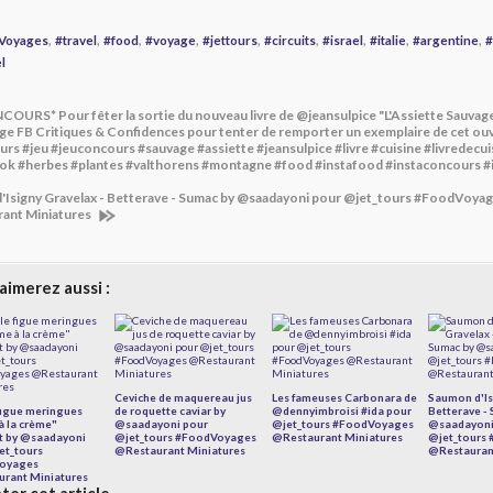
,
,
,
,
,
,
,
,
,
Voyages
#travel
#food
#voyage
#jettours
#circuits
#israel
#italie
#argentine
#
l
OURS* Pour fêter la sortie du nouveau livre de @jeansulpice "L'Assiette Sauvag
age FB Critiques & Confidences pour tenter de remporter un exemplaire de cet 
urs #jeu #jeuconcours #sauvage #assiette #jeansulpice #livre #cuisine #livredecui
k #herbes #plantes #valthorens #montagne #food #instafood #instaconcours 
'Isigny Gravelax - Betterave - Sumac by @saadayoni pour @jet_tours #FoodVoya
ant Miniatures
aimerez aussi :
Ceviche de maquereau jus
Les fameuses Carbonara de
Saumon d'Is
 figue meringues
de roquette caviar by
@dennyimbroisi #ida pour
Betterave -
à la crème"
@saadayoni pour
@jet_tours #FoodVoyages
@saadayoni
t by @saadayoni
@jet_tours #FoodVoyages
@Restaurant Miniatures
@jet_tours
et_tours
@Restaurant Miniatures
@Restauran
oyages
rant Miniatures