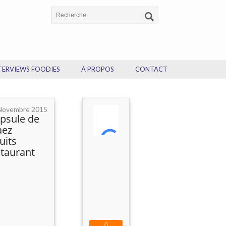
TERVIEWS FOODIES
À PROPOS
CONTACT
Novembre 2015
apsule de
aez
uits
staurant
0