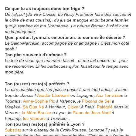
Ce que tu as toujours dans ton frigo ?
De l'alcool (du Viré-Clessé, du Noilly Prat pour faire des sauces et
le cidre de mes cousins), du jus de mangue et du beurre fermier
que je ramène de ma Normandie. Le beurre Bordier à côté c'est
de la gnognotte.
Quel produit lyonnais emporterais-tu sur une île déserte ?
Le Saint-Marcellin, accompagné de champagne ! C'est mon côté
snob !
Ton plat souvenir d'enfance ?
Le foie de veau que ma mère faisait - et me fait encore :p - pour
me réconforter. Et les barbecues qu'on faisait tout le temps avec
mon père.
Ton (ou tes) resto(s) préférés ?
La pire question que l'on puisse poser à une food addict. J'aime
trop de choses !
Asador Etxebarri
en Espagne,
Aux Terrasse
s
à
Tournus,
Anne-Sophie Pic
à Valence, le
Flocons de Sel
à
Megève,
Sa Qua Na
à Honfleur,
Clover
à Paris,
Palégrié
dans le
Vercors,
la Mère Brazier
à Lyon, le
Piano de Jean-Noël
à
Fécamp,
les Vapeurs
à Trouville...
Ton (ou tes) resto(s) préférés à Lyon ?
Substrat
sur le plateau de la Croix-Rousse. Lorsque j'y vais je
passe toujours des moments improbables. C'est ce que j'attends