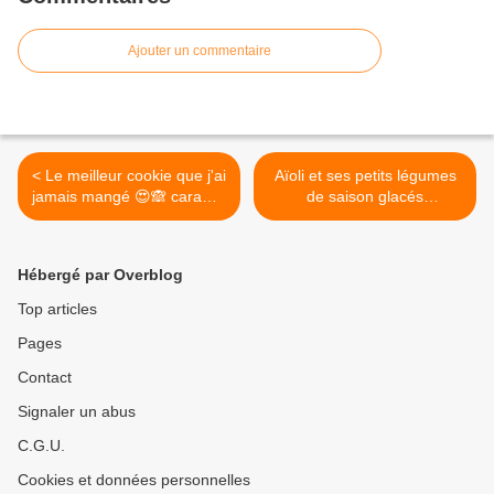
Ajouter un commentaire
< Le meilleur cookie que j'ai
Aïoli et ses petits légumes
jamais mangé 😍🙈 caramel
de saison glacés
coulant tu me tues !!!
@lesfablesdelafontaine
@cedricgrolet #dcmoments
#juliasedefdjian #yummy
@lemeuriceparis #teatime
#paris7 @Restaurant - Les
Hébergé par Overblog
@Le Meurice
Fables de la Fontaine >
Top articles
Pages
Contact
Signaler un abus
C.G.U.
Cookies et données personnelles