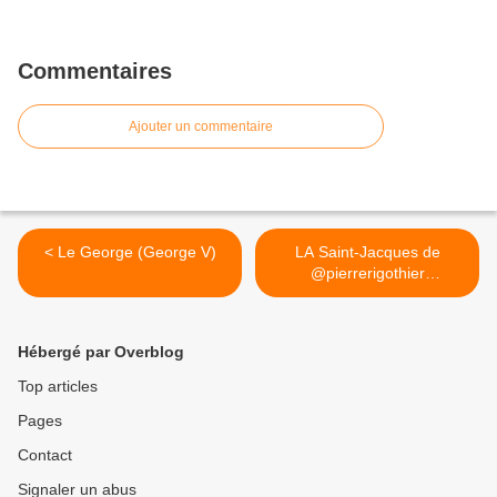
Commentaires
Ajouter un commentaire
< Le George (George V)
LA Saint-Jacques de
@pierrerigothier
#LeBaudelaire
@burgundy_paris au
festival #Bab bravo
Hébergé par Overblog
@stylisticfr 😍 @Rue de
Beauce >
Top articles
Pages
Contact
Signaler un abus