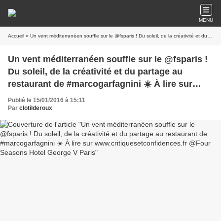
MENU
Accueil
» Un vent méditerranéen souffle sur le @fsparis ! Du soleil, de la créativité et du partage au restaurant de #marcogarfagnini ☀️ À lire sur www.critiquesetconfidences.fr @Four Seasons Hotel George V Paris
Un vent méditerranéen souffle sur le @fsparis !
Du soleil, de la créativité et du partage au
restaurant de #marcogarfagnini ☀️ À lire sur
www.critiquesetconfidences.fr @Four Seasons
Publié le 15/01/2016 à 15:11
Hotel George V Paris
Par
clotilderoux