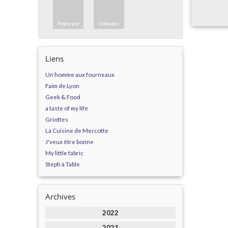
Pinterest
Linkedin
Liens
Un homme aux fourneaux
Faim de Lyon
Geek & Food
a taste of my life
Griottes
La Cuisine de Mercotte
J'veux être bonne
My little fabric
Steph à Table
Archives
2022
2021