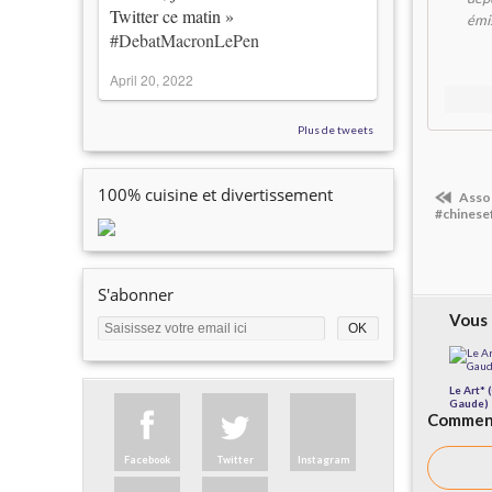
Twitter ce matin »
émis
#DebatMacronLePen
April 20, 2022
Plus de tweets
100% cuisine et divertissement
Assor
#chinese
S'abonner
Vous 
Le Art* 
Gaude)
Comment
Facebook
Twitter
Instagram