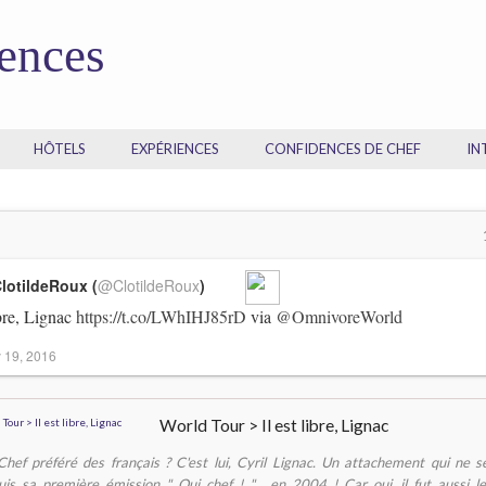
dences
HÔTELS
EXPÉRIENCES
CONFIDENCES DE CHEF
IN
lotildeRoux (
@ClotildeRoux
)
ibre, Lignac
https://t.co/LWhIHJ85rD
via
@OmnivoreWorld
 19, 2016
World Tour > Il est libre, Lignac
Chef préféré des français ? C'est lui, Cyril Lignac. Un attachement qui ne 
uis sa première émission " Oui chef ! "... en 2004 ! Car oui, il fut aussi l