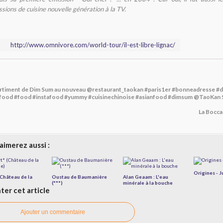
sions de cuisine nouvelle génération à la TV.
http://www.omnivore.com/world-tour/il-est-libre-lignac/
timent de Dim Sum au nouveau @restaurant_taokan #paris1er #bonneadresse #de
food #food #instafood #yummy #cuisinechinoise #asianfood #dimsum @TaoKan
La Bocca
aimerez aussi :
Origines - J
(Château de la
Oustau de Baumanière
Alan Geaam : L'eau
(***)
minérale à la bouche
er cet article
Ajouter un commentaire