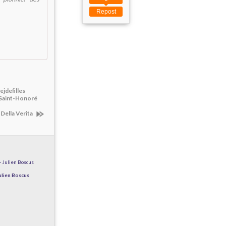
Repost
jdefilles
 Saint-Honoré
 Della Verita
ulien Boscus