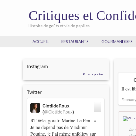
Critiques et Confi
Histoire de goûts et vie de papilles
ACCUEIL
RESTAURANTS
GOURMANDISES
Instagram
Plus de photos
C
Il est l
Twitter
February
ClotildeRoux
(
@ClotildeRoux
)
RT
@le_gorafi
: Marine Le Pen : «
Je ne dépend pas de Vladimir
Le 
Poutine, je l’ai même unfollow sur
dep