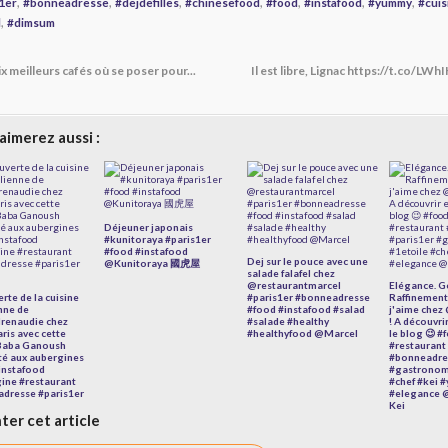
,
,
,
,
,
,
,
1er
#bonneadresse
#dejdefilles
#chinesefood
#food
#instafood
#yummy
#cuis
,
d
#dimsum
ix meilleurs cafés où se poser pour...
Il est libre, Lignac https://t.co/LWhI
aimerez aussi :
Déjeuner japonais
#kunitoraya #paris1er
#food #instafood
Dej sur le pouce avec une
@Kunitoraya 國虎屋
salade falafel chez
@restaurantmarcel
Elégance. G
rte de la cuisine
#paris1er #bonneadresse
Raffinement
enne de
#food #instafood #salad
j'aime chez
renaudie chez
#salade #healthy
! A découvrir
ris avec cette
#healthyfood @Marcel
le blog 😉 
Baba Ganoush
#restaurant
ité aux aubergines
#bonneadre
instafood
#gastronom
ine #restaurant
#chef #kei
dresse #paris1er
#elegance 
Kei
er cet article