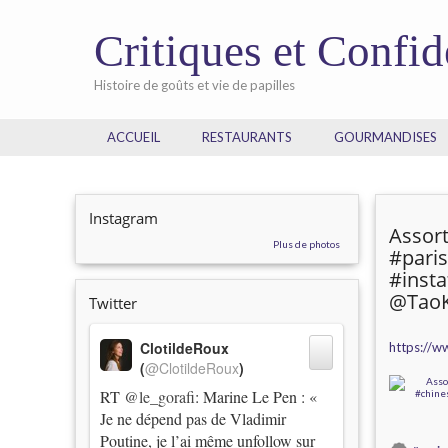
Critiques et Confi
Histoire de goûts et vie de papilles
ACCUEIL
RESTAURANTS
GOURMANDISES
Instagram
Assor
Plus de photos
#pari
#inst
@TaoK
Twitter
ClotildeRoux
https://w
(
@ClotildeRoux
)
RT
@le_gorafi
: Marine Le Pen : «
Je ne dépend pas de Vladimir
Poutine, je l’ai même unfollow sur