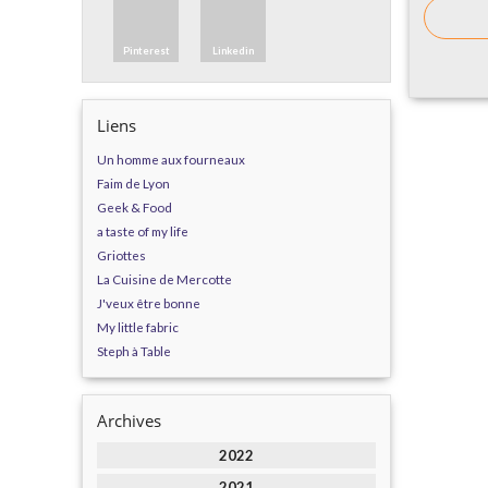
Pinterest
Linkedin
Liens
Un homme aux fourneaux
Faim de Lyon
Geek & Food
a taste of my life
Griottes
La Cuisine de Mercotte
J'veux être bonne
My little fabric
Steph à Table
Archives
2022
2021