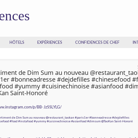
dences
HÔTELS
EXPÉRIENCES
CONFIDENCES DE CHEF
IN
timent de Dim Sum au nouveau @restaurant_ta
s1er #bonneadresse #dejdefilles #chinesefood #
afood #yummy #cuisinechinoise #asianfood #d
an Saint-Honoré
ww.instagram.com/p/BB-JzSSLYLG/