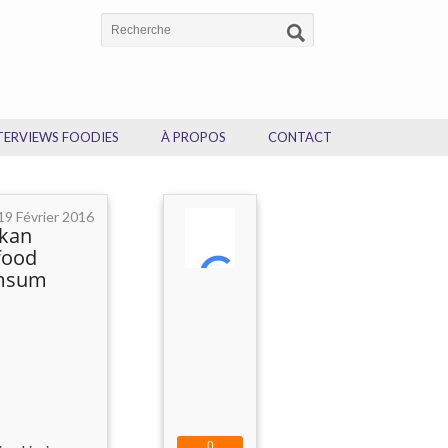
TERVIEWS FOODIES
À PROPOS
CONTACT
19 Février 2016
okan
food
imsum
0