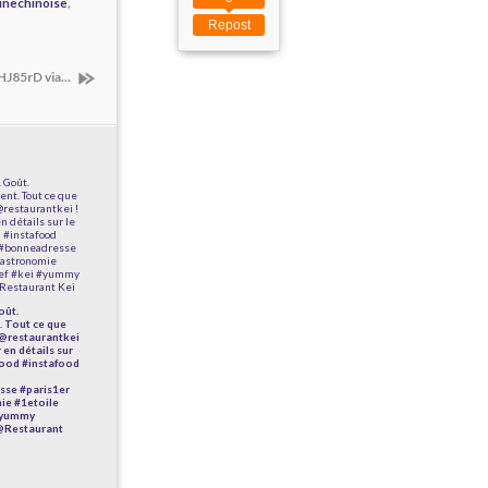
,
inechinoise
Repost
HJ85rD via...
oût.
. Tout ce que
 @restaurantkei
 en détails sur
#food #instafood
sse #paris1er
ie #1etoile
 #yummy
@Restaurant