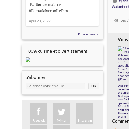
#paris
Twitter ce matin »
#asianfoo
#DebatMacronLePen
Les d
April 20, 2022
Plus de tweets
Vous 
100% cuisine et divertissement
S'abonner
Découve
israéli
@daniel
@elsepa
entrée 
spécial
#food #
#auberg
#bonnea
@Else
Comment
Facebook
Twitter
Instagram