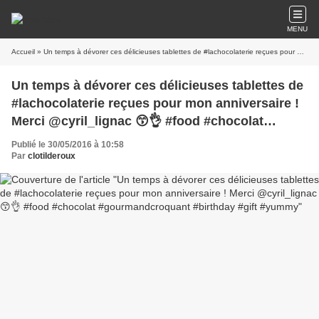
MENU
Accueil
» Un temps à dévorer ces délicieuses tablettes de #lachocolaterie reçues pour mon anniversaire ! Merci @cyril_lignac 😙👌 #food #chocolat #gourmandcroquant #birthday #gift #yummy
Un temps à dévorer ces délicieuses tablettes de
#lachocolaterie reçues pour mon anniversaire !
Merci @cyril_lignac 😙👌 #food #chocolat
#gourmandcroquant #birthday #gift #yummy
Publié le 30/05/2016 à 10:58
Par
clotilderoux