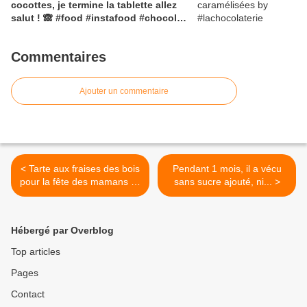
cocottes, je termine la tablette allez
salut ! 🙈 #food #instafood #chocolat
#gourmandise #yummy #paques
#gourmandcroquant
Commentaires
Ajouter un commentaire
< Tarte aux fraises des bois
Pendant 1 mois, il a vécu
pour la fête des mamans 🍓
sans sucre ajouté, ni... >
🍓 #patisserie
#sebastiendegardin 👌
#paris5eme #food
Hébergé par Overblog
#instafood #foodstory
#dessert #fraises
Top articles
Pages
Contact