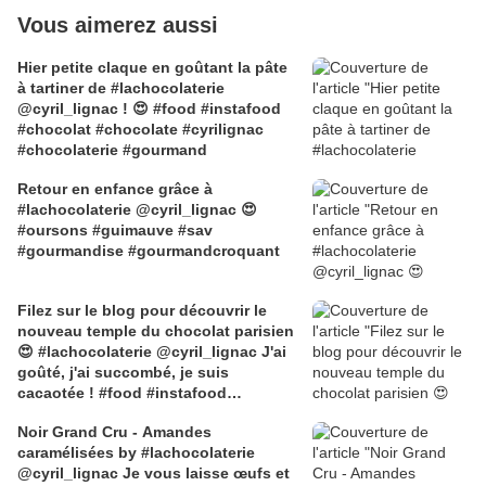
Vous aimerez aussi
Hier petite claque en goûtant la pâte
à tartiner de #lachocolaterie
@cyril_lignac ! 😍 #food #instafood
#chocolat #chocolate #cyrilignac
#chocolaterie #gourmand
Retour en enfance grâce à
#lachocolaterie @cyril_lignac 😍
#oursons #guimauve #sav
#gourmandise #gourmandcroquant
Filez sur le blog pour découvrir le
nouveau temple du chocolat parisien
😍 #lachocolaterie @cyril_lignac J'ai
goûté, j'ai succombé, je suis
cacaotée ! #food #instafood
#chocolat #yummy
Noir Grand Cru - Amandes
#gourmandcroquant #cyrillignac
caramélisées by #lachocolaterie
@benoitcouvrand @La Chocolaterie
@cyril_lignac Je vous laisse œufs et
Cyril Lignac