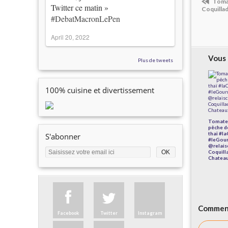
Tomat
Twitter ce matin »
Coquillad
#DebatMacronLePen
April 20, 2022
Vous 
Plus de tweets
100% cuisine et divertissement
Tomate 
pêche de
thaï #l
S'abonner
#leGou
@relais
Coquill
Chatea
Comment
Facebook
Twitter
Instagram