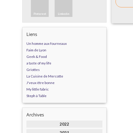
Pinterest
Linkedin
Liens
Un homme aux fourneaux
Faim de Lyon
Geek & Food
a taste of my life
Griottes
La Cuisine de Mercotte
J'veux être bonne
My little fabric
Steph à Table
Archives
2022
2021