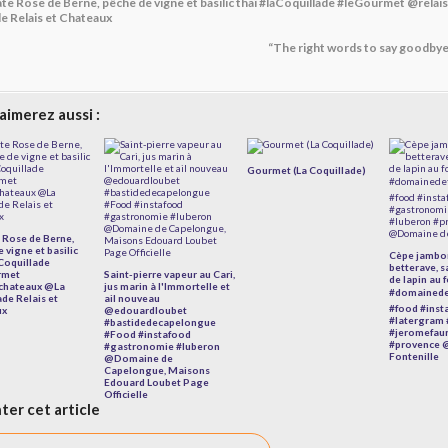
e Rose de Berne, pêche de vigne et basilic thaï #laCoquillade #leGourmet @rela
e Relais et Chateaux
“The right words to say goodbye”
aimerez aussi :
Gourmet (La Coquillade)
Rose de Berne,
 vigne et basilic
Cèpe jambo
aCoquillade
betterave, s
rmet
Saint-pierre vapeur au Cari,
de lapin au 
chateaux @La
jus marin à l'Immortelle et
#domainedef
ade Relais et
ail nouveau
#food #inst
ux
@edouardloubet
#latergram
#bastidedecapelongue
#jeromefau
#Food #instafood
#provence 
#gastronomie #luberon
Fontenille
@Domaine de
Capelongue, Maisons
Edouard Loubet Page
Officielle
er cet article