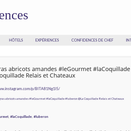
dences
HÔTELS
EXPÉRIENCES
CONFIDENCES DE CHEF
IN
gras abricots amandes #leGourmet #laCoquillade
quillade Relais et Chateaux
www.instagram.com/p/BITA81Ng1l5/
,
,
urmet
#laCoquillade
#luberon