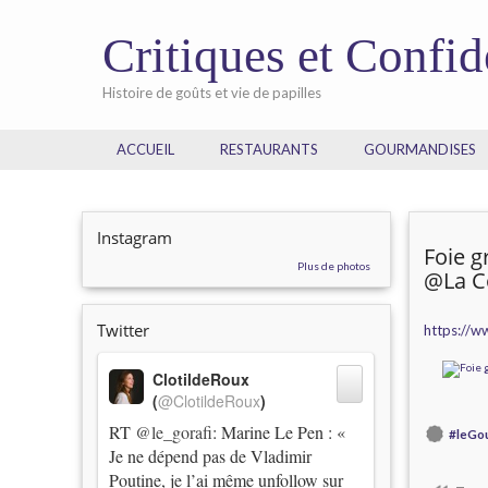
Critiques et Confi
Histoire de goûts et vie de papilles
ACCUEIL
RESTAURANTS
GOURMANDISES
Instagram
Foie 
Plus de photos
@La Co
Twitter
https://
ClotildeRoux
(
@ClotildeRoux
)
RT
@le_gorafi
: Marine Le Pen : «
#leGo
Je ne dépend pas de Vladimir
Poutine, je l’ai même unfollow sur