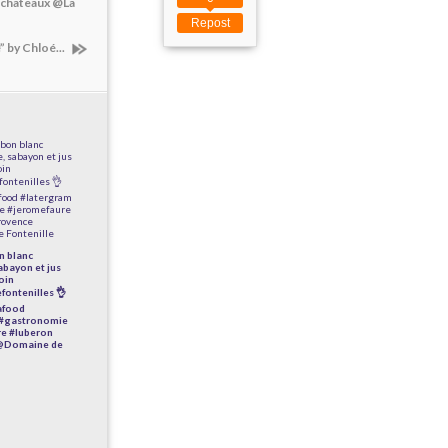
ischateaux @La
Repost
 by Chloé...
n blanc
abayon et jus
foin
ontenilles 👌
afood
 #gastronomie
re #luberon
@Domaine de