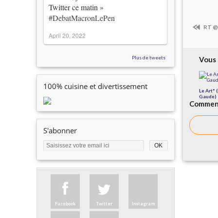
Twitter ce matin »
#DebatMacronLePen
RT @
April 20, 2022
Plus de tweets
Vous 
100% cuisine et divertissement
Le Art* 
Gaude)
Comment
S'abonner
Facebook
Twitter
Instagram