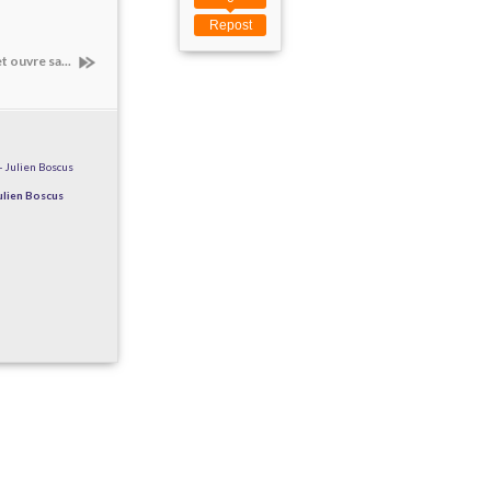
Repost
t ouvre sa...
ulien Boscus