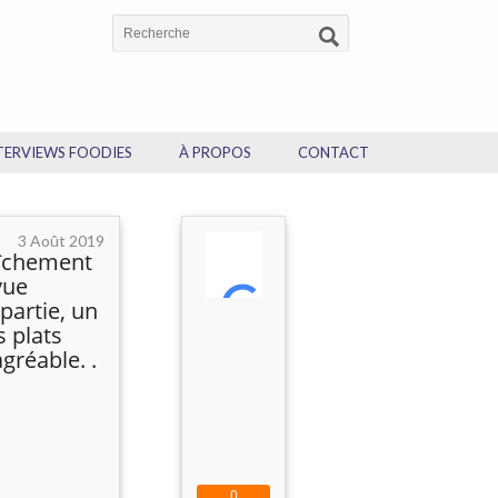
TERVIEWS FOODIES
À PROPOS
CONTACT
3 Août 2019
raîchement
vue
partie, un
s plats
gréable. .
0