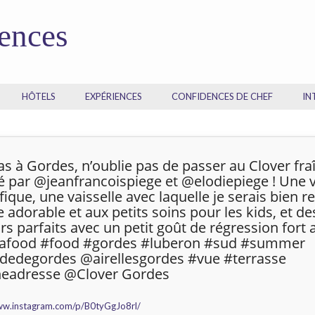
dences
HÔTELS
EXPÉRIENCES
CONFIDENCES DE CHEF
IN
vas à Gordes, n’oublie pas de passer au Clover f
lé par @jeanfrancoispiege et @elodiepiege ! Une 
ique, une vaisselle avec laquelle je serais bien re
e adorable et aux petits soins pour les kids, et de
rs parfaits avec un petit goût de régression fort a
stafood #food #gordes #luberon #sud #summer
idedegordes @airellesgordes #vue #terrasse
eadresse @Clover Gordes
ww.instagram.com/p/B0tyGgJo8rl/