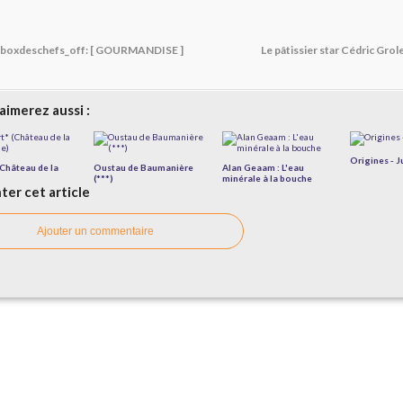
boxdeschefs_off: [ GOURMANDISE ]
Le pâtissier star Cédric Grole
aimerez aussi :
Origines - J
(Château de la
Oustau de Baumanière
Alan Geaam : L'eau
(***)
minérale à la bouche
er cet article
Ajouter un commentaire