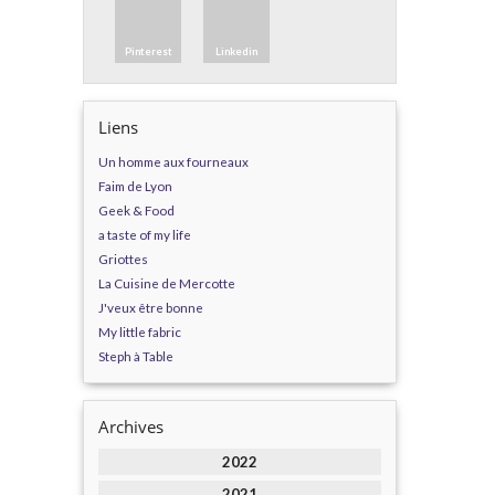
Pinterest
Linkedin
Liens
Un homme aux fourneaux
Faim de Lyon
Geek & Food
a taste of my life
Griottes
La Cuisine de Mercotte
J'veux être bonne
My little fabric
Steph à Table
Archives
2022
2021