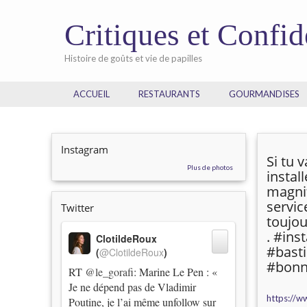
Critiques et Confi
Histoire de goûts et vie de papilles
ACCUEIL
RESTAURANTS
GOURMANDISES
Instagram
Si tu 
Plus de photos
instal
magnif
servic
Twitter
toujou
. #in
ClotildeRoux
#bast
(
@ClotildeRoux
)
#bonn
RT
@le_gorafi
: Marine Le Pen : «
Je ne dépend pas de Vladimir
https://w
Poutine, je l’ai même unfollow sur