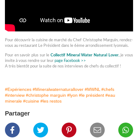
Pour découvrir la cuisine de marché du Chef Christophe Marguin, rendez-
vous au restaurant Le Président dans le 6ème arrondissement lyonnais.
Pour en savoir plus sur le
Collectif Mineral Water Natural Lover
,
je vous
invite à vous rendre sur leur
page Facebook >>
A très bientôt pour la suite de nos interviews de chefs du collectif !
#Expériences
#Mineralwaternaturallover
#MWNL
#chefs
#interview
#christophe marguin
#lyon
#le président
#eau
minerale
#cuisine
#les restos
Partager