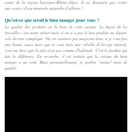
issues de la région Auvergne-Rhône-Alpes. Je ne désespère par visiter
une source d'eau minérale naturelle d'ailleurs !
Qu’est-ce que serait le bien manger pour vous ?
La qualité des produits est la base de cette cuisine.
La façon de les
travailler c'est notre métier mais si on n’a pas le bon produit au départ,
cela devient compliqué.
On est cuisinier pas magicien donc si je vous fais
une bonne sauce mais que je vous mets une volaille d’élevage intensif,
vous me direz que le plat n'est pas comme d'habitude. C'est le produit qui
fait la différence. En revanche, il est certain que la cuisine du bien
manger a un coût. Mais personnellement, je préfère "moins" mais de
qualité.