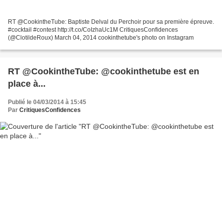
RT @CookintheTube: Baptiste Delval du Perchoir pour sa première épreuve.
#cocktail #contest http://t.co/CoIzhaUc1M CritiquesConfidences
(@ClotildeRoux) March 04, 2014 cookinthetube's photo on Instagram
RT @CookintheTube: @cookinthetube est en
place à...
Publié le 04/03/2014 à 15:45
Par
CritiquesConfidences