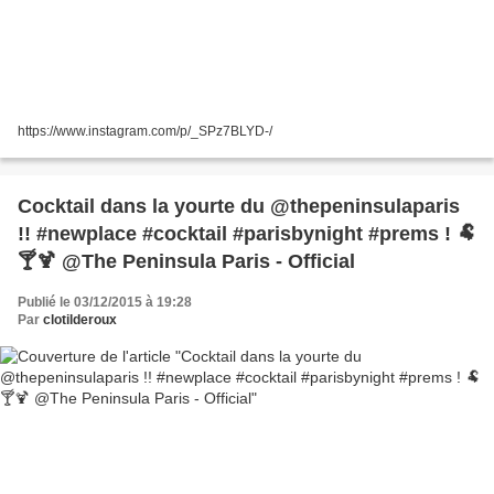
https://www.instagram.com/p/_SPz7BLYD-/
Cocktail dans la yourte du @thepeninsulaparis
!! #newplace #cocktail #parisbynight #prems ! 🐏
🍸🍹 @The Peninsula Paris - Official
Publié le 03/12/2015 à 19:28
Par
clotilderoux