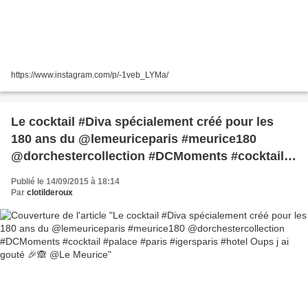
https://www.instagram.com/p/-1veb_LYMa/
Le cocktail #Diva spécialement créé pour les
180 ans du @lemeuriceparis #meurice180
@dorchestercollection #DCMoments #cocktail
#palace #paris #igersparis #hotel Oups j ai
Publié le 14/09/2015 à 18:14
gouté 🎉🙈 @Le Meurice
Par
clotilderoux