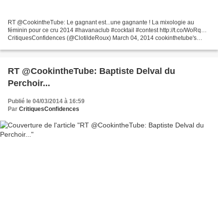
RT @CookintheTube: Le gagnant est...une gagnante ! La mixologie au
féminin pour ce cru 2014 #havanaclub #cocktail #contest http://t.co/WoRq…
CritiquesConfidences (@ClotildeRoux) March 04, 2014 cookinthetube's
photo on Instagram
RT @CookintheTube: Baptiste Delval du
Perchoir...
Publié le 04/03/2014 à 16:59
Par
CritiquesConfidences