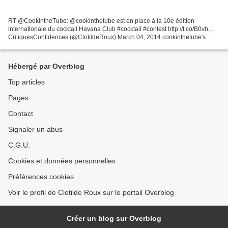
RT @CookintheTube: @cookinthetube est en place à la 10e édition
internationale du cocktail Havana Club #cocktail #contest http://t.co/B0vh…
CritiquesConfidences (@ClotildeRoux) March 04, 2014 cookinthetube's
photo on Instagram
Hébergé par Overblog
Top articles
Pages
Contact
Signaler un abus
C.G.U.
Cookies et données personnelles
Préférences cookies
Voir le profil de Clotilde Roux sur le portail Overblog
Créer un blog sur Overblog