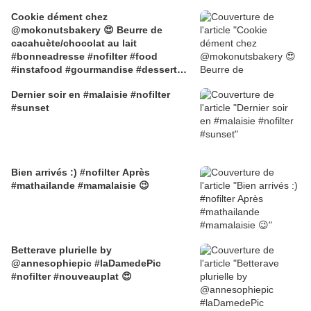
Cookie dément chez
@mokonutsbakery 😍 Beurre de
cacahuète/chocolat au lait
#bonneadresse #nofilter #food
#instafood #gourmandise #dessert
#cookie #yummy @Mokonuts
Dernier soir en #malaisie #nofilter
#sunset
Bien arrivés :) #nofilter Après
#mathailande #mamalaisie 😉
Betterave plurielle by
@annesophiepic #laDamedePic
#nofilter #nouveauplat 😍