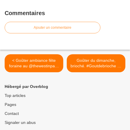
Commentaires
Ajouter un commentaire
< Goûter ambiance fête
Goûter du dimanche,
foraine au @thewestinparis
brioché. #Goutdebrioche by
#thewestinparismoments
@guysavoy #instafood
#yummy #gouter
#instagood #gouter
#brioche #pralinerose >
Hébergé par Overblog
Top articles
Pages
Contact
Signaler un abus