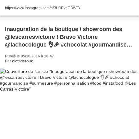
https://www.instagram.com/p/BLOEvnGDfVE/
Inauguration de la boutique / showroom des
@lescarresvictoire ! Bravo Victoire
@lachocologue 👌🎉 #chocolat #gourmandise
#surmesure #personnalisation #food #instafood
Publié le 05/10/2016 à 16:47
@Les Carrés Victoire
Par
clotilderoux