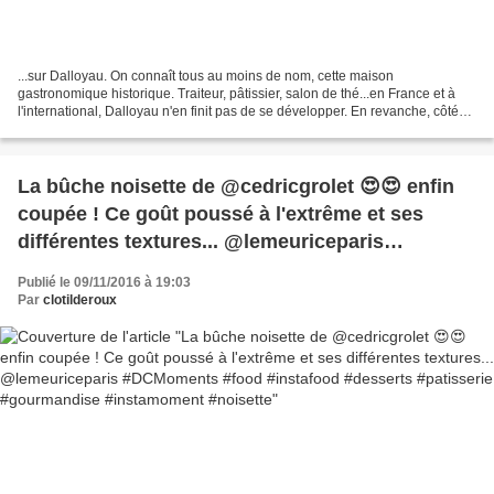
...sur Dalloyau. On connaît tous au moins de nom, cette maison
gastronomique historique. Traiteur, pâtissier, salon de thé...en France et à
l'international, Dalloyau n'en finit pas de se développer. En revanche, côté
image et propositions, on peut aisément...
La bûche noisette de @cedricgrolet 😍😍 enfin
coupée ! Ce goût poussé à l'extrême et ses
différentes textures... @lemeuriceparis
#DCMoments #food #instafood #desserts
Publié le 09/11/2016 à 19:03
#patisserie #gourmandise #instamoment
Par
clotilderoux
#noisette