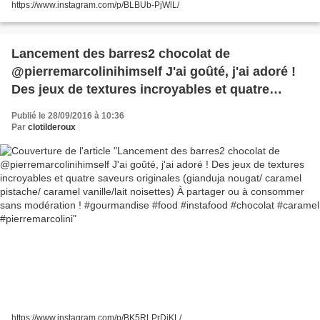
https://www.instagram.com/p/BLBUb-PjWlL/
Lancement des barres2 chocolat de
@pierremarcolinihimself J'ai goûté, j'ai adoré !
Des jeux de textures incroyables et quatre
saveurs originales (gianduja nougat/ caramel
Publié le 28/09/2016 à 10:36
pistache/ caramel vanille/lait noisettes) À
Par
clotilderoux
partager ou à consommer sans modération !
#gourmandise #food #instafood #chocolat
#caramel #pierremarcolini
https://www.instagram.com/p/BK5RLPrDjKL/