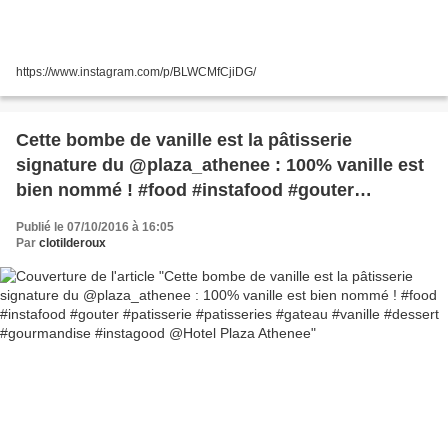
https://www.instagram.com/p/BLWCMfCjiDG/
Cette bombe de vanille est la pâtisserie
signature du @plaza_athenee : 100% vanille est
bien nommé ! #food #instafood #gouter
#patisserie #patisseries #gateau #vanille
Publié le 07/10/2016 à 16:05
#dessert #gourmandise #instagood @Hotel
Par
clotilderoux
Plaza Athenee