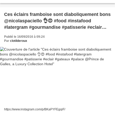
Ces éclairs framboise sont diaboliquement bons
@nicolaspaciello 👌😍 #food #instafood
#latergram #gourmandise #patisserie #eclair
#gateaux #palace @Prince de Galles, a Luxury
Publié le 16/09/2016 à 09:24
Collection Hotel
Par
clotilderoux
https://www.instagram.com/p/BKaPYFEgqiF/