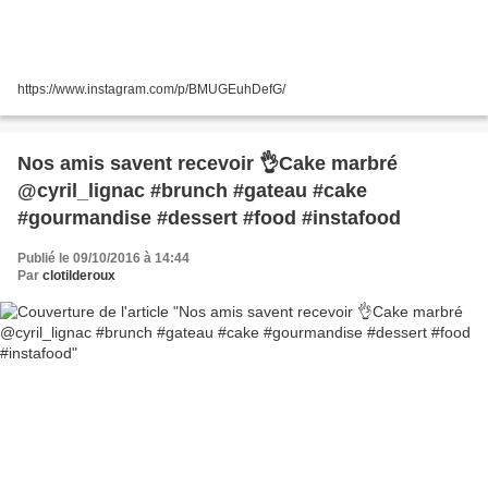
https://www.instagram.com/p/BMUGEuhDefG/
Nos amis savent recevoir 👌Cake marbré
@cyril_lignac #brunch #gateau #cake
#gourmandise #dessert #food #instafood
Publié le 09/10/2016 à 14:44
Par
clotilderoux