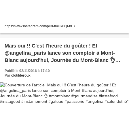
https://www.instagram.com/p/BMmUk66jMd_/
Mais oui !! C'est l'heure du goûter ! Et
@angelina_paris lance son comptoir à Mont-
Blanc aujourd'hui, Journée du Mont-Blanc 👌
#montblanc #gourmandise #instafood
Publié le 02/11/2016 à 17:10
#instagood #instamoment #gateau #patisserie
Par
clotilderoux
#angelina #salondethé