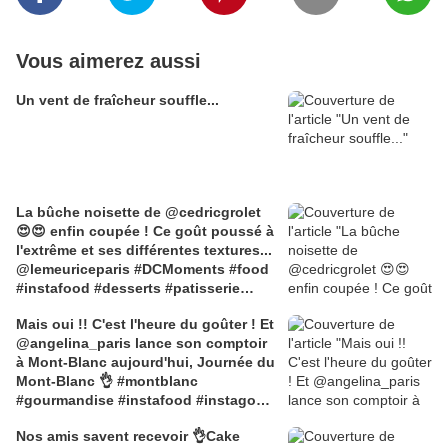
Vous aimerez aussi
Un vent de fraîcheur souffle...
La bûche noisette de @cedricgrolet
😍😍 enfin coupée ! Ce goût poussé à
l'extrême et ses différentes textures...
@lemeuriceparis #DCMoments #food
#instafood #desserts #patisserie
#gourmandise #instamoment
Mais oui !! C'est l'heure du goûter ! Et
#noisette
@angelina_paris lance son comptoir
à Mont-Blanc aujourd'hui, Journée du
Mont-Blanc 👌 #montblanc
#gourmandise #instafood #instagood
#instamoment #gateau #patisserie
Nos amis savent recevoir 👌Cake
#angelina #salondethé