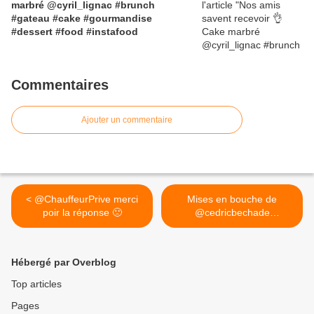
marbré @cyril_lignac #brunch
#gateau #cake #gourmandise
#dessert #food #instafood
Commentaires
Ajouter un commentaire
< @ChauffeurPrive merci
Mises en bouche de
poir la réponse 🙁
@cedricbechade
#aubergebasque 😍 C'est
bon d'être de retour à
l'auberge ! @L'Auberge
Hébergé par Overblog
Basque >
Top articles
Pages