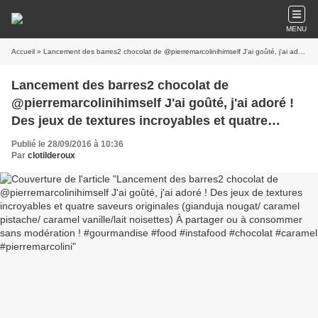
MENU
Accueil
» Lancement des barres2 chocolat de @pierremarcolinihimself J'ai goûté, j'ai adoré ! Des jeux de textures incroyables et quatre saveurs originales (gianduja nougat/ caramel pistache/ caramel vanille/lait noisettes) À partager ou à consommer sans modération ! #gourmandise #food #instafood #chocolat #caramel #pierremarcolini
Lancement des barres2 chocolat de
@pierremarcolinihimself J'ai goûté, j'ai adoré !
Des jeux de textures incroyables et quatre
saveurs originales (gianduja nougat/ caramel
Publié le 28/09/2016 à 10:36
pistache/ caramel vanille/lait noisettes) À
Par
clotilderoux
partager ou à consommer sans modération !
#gourmandise #food #instafood #chocolat
#caramel #pierremarcolini