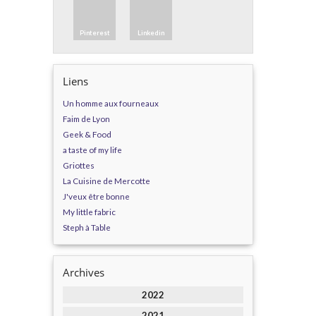
Pinterest
Linkedin
Liens
Un homme aux fourneaux
Faim de Lyon
Geek & Food
a taste of my life
Griottes
La Cuisine de Mercotte
J'veux être bonne
My little fabric
Steph à Table
Archives
2022
2021