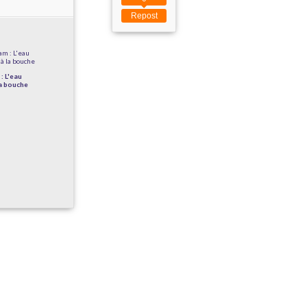
Repost
: L'eau
la bouche