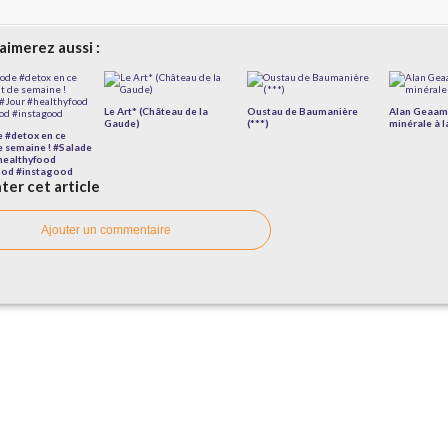
aimerez aussi :
Le Art* (Château de la
Oustau de Baumanière
Alan Geaam 
Gaude)
(***)
minérale à 
 #detox en ce
e semaine ! #Salade
healthyfood
ood #instagood
er cet article
Ajouter un commentaire