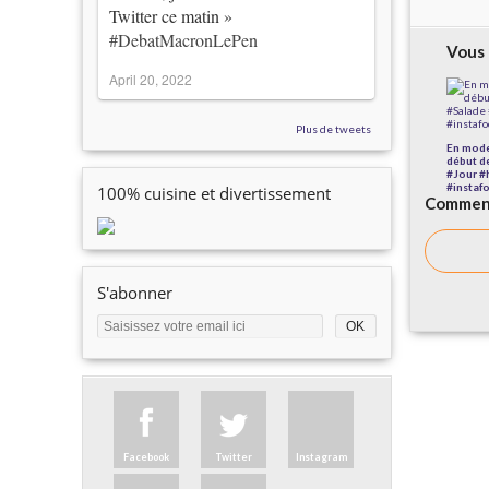
Twitter ce matin »
#DebatMacronLePen
Vous 
April 20, 2022
Plus de tweets
En mode
début d
#Jour #
#instaf
100% cuisine et divertissement
Comment
S'abonner
Facebook
Twitter
Instagram