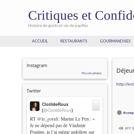
Critiques et Confi
Histoire de goûts et vie de papilles
ACCUEIL
RESTAURANTS
GOURMANDISES
Instagram
Déjeun
Plus de photos
http://in
Twitter
ClotildeRoux
(
@ClotildeRoux
)
#comp
RT
@le_gorafi
: Marine Le Pen : «
Je ne dépend pas de Vladimir
#FF (
Poutine, je l’ai même unfollow sur