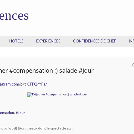
dences
HÔTELS
EXPÉRIENCES
CONFIDENCES DE CHEF
IN
1
er #compensation ;) salade #Jour
stagram.com/p/t-CFFQrYFa/
,
ensation
#Jour
hors food) @cvigneaux dont le spectacle au...