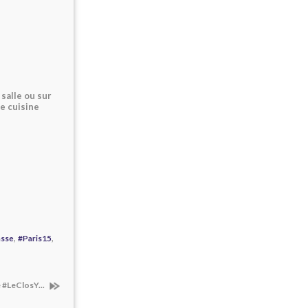
 salle ou sur
ne cuisine
,
,
asse
#Paris15
e #LeClosY...