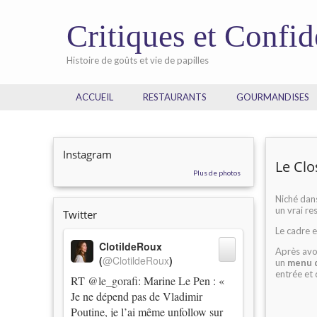
Critiques et Confi
Histoire de goûts et vie de papilles
ACCUEIL
RESTAURANTS
GOURMANDISES
Instagram
Le Clo
Plus de photos
Niché dan
un vrai re
Twitter
Le cadre e
ClotildeRoux
Après avoi
(
@ClotildeRoux
)
un
menu d
entrée et 
RT
@le_gorafi
: Marine Le Pen : «
Je ne dépend pas de Vladimir
Poutine, je l’ai même unfollow sur