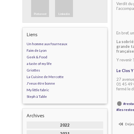
Verdit du 
l'accompa
Pinterest
Linkedin
En bref, u
Liens
La sobrié
Un homme aux fourneaux
grande ta
Faim de Lyon
français
Geek & Food
Y revenir 
a taste of my life
Griottes
Le Clos Y
La Cuisine de Mercotte
27 avenue
J'veux être bonne
01 45 49
fermé le d
My little fabric
Steph à Table
#resta
#les resto
Archives
Déjeu
2022
2021