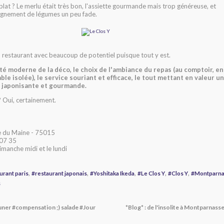
plat ? Le merlu était très bon, l'assiette gourmande mais trop généreuse, et
gnement de légumes un peu fade.
n restaurant avec beaucoup de potentiel puisque tout y est.
té moderne de la déco, le choix de l'ambiance du repas (au comptoir, en
ble isolée), le service souriant et efficace, le tout mettant en valeur u
e japonisante et gourmande.
? Oui, certainement.
 du Maine - 75015
 07 35
imanche midi et le lundi
,
,
,
,
,
urant paris
#restaurant japonais
#Yoshitaka Ikeda
#Le Clos Y
#Clos Y
#Montparn
s
ner #compensation ;) salade #Jour
*Blog* : de l'insolite à Montparnass