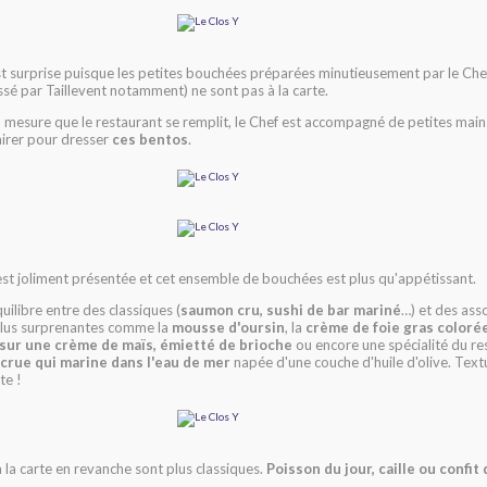
est surprise puisque les petites bouchées préparées minutieusement par le Ch
sé par Taillevent notamment) ne sont pas à la carte.
à mesure que le restaurant se remplit, le Chef est accompagné de petites main
airer pour dresser
ces bentos
.
est joliment présentée et cet ensemble de bouchées est plus qu'appétissant.
équilibre entre des classiques (
saumon cru, sushi de bar mariné
…) et des ass
plus surprenantes comme la
mousse d'oursin
, la
crème de foie gras coloré
sur une crème de maïs, émietté de brioche
ou encore une spécialité du res
crue qui marine dans l'eau de mer
napée d'une couche d'huile d'olive. Text
te !
à la carte en revanche sont plus classiques.
Poisson du jour, caille ou confit