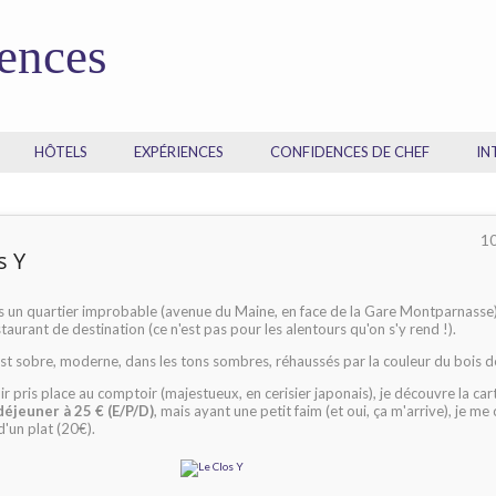
dences
HÔTELS
EXPÉRIENCES
CONFIDENCES DE CHEF
IN
1
s Y
s un quartier improbable (avenue du Maine, en face de la Gare Montparnasse
staurant de destination (ce n'est pas pour les alentours qu'on s'y rend !).
st sobre, moderne, dans les tons sombres, réhaussés par la couleur du bois d
r pris place au comptoir (majestueux, en cerisier japonais), je découvre la car
éjeuner à 25 € (E/P/D)
, mais ayant une petit faim (et oui, ça m'arrive), je m
d'un plat (20€).