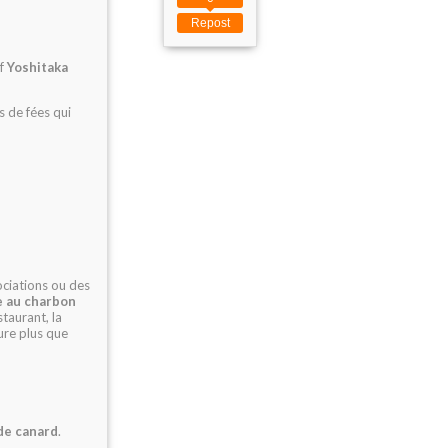
Repost
ef
Yoshitaka
s de fées qui
ociations ou des
e au charbon
taurant, la
ure plus que
 de canard
.