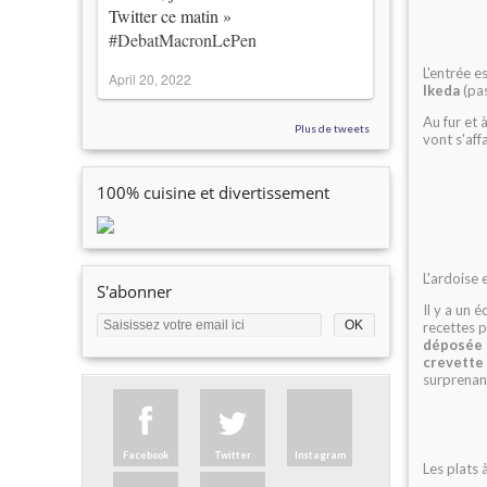
Twitter ce matin »
#DebatMacronLePen
L'entrée 
April 20, 2022
Ikeda
(pas
Au fur et 
Plus de tweets
vont s'aff
100% cuisine et divertissement
L'ardoise 
S'abonner
Il y a un 
recettes 
déposée 
crevette 
surprenan
Facebook
Twitter
Instagram
Les plats 