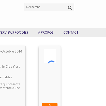
TERVIEWS FOODIES
À PROPOS
CONTACT
0 Octobre 2014
),
le Clos Y
est
es tables.
te qui présente
e contente d'une
0