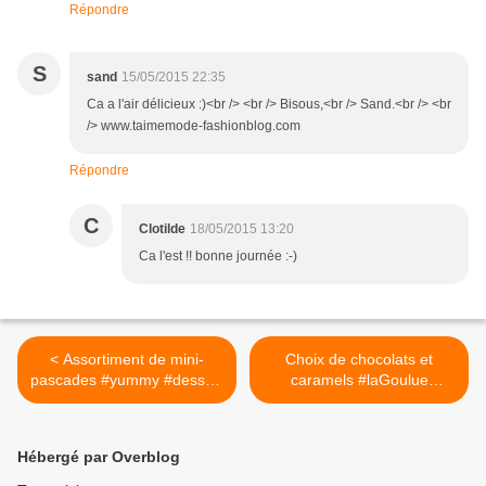
Répondre
S
sand
15/05/2015 22:35
Ca a l'air délicieux :)<br /> <br /> Bisous,<br /> Sand.<br /> <br
/> www.taimemode-fashionblog.com
Répondre
C
Clotilde
18/05/2015 13:20
Ca l'est !! bonne journée :-)
< Assortiment de mini-
Choix de chocolats et
pascades #yummy #dessert
caramels #laGoulue
#pascade
#normandie #yummy
#alexandrebourdas
@Plage de Villers sur Mer >
#gourmand
Hébergé par Overblog