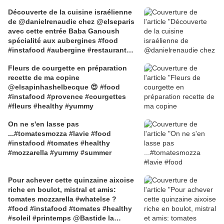
Découverte de la cuisine israélienne
de @danielrenaudie chez @elseparis
avec cette entrée Baba Ganoush
spécialité aux aubergines #food
#instafood #aubergine #restaurant
#bonneadresse #paris1er @Else
Fleurs de courgette en préparation
recette de ma copine
@elsapinhashelbecque 😍 #food
#instafood #provence #courgettes
#fleurs #healthy #yummy
On ne s'en lasse pas
...#tomatesmozza #lavie #food
#instafood #tomates #healthy
#mozzarella #yummy #summer
Pour achever cette quinzaine aixoise
riche en boulot, mistral et amis:
tomates mozzarella #whatelse ?
#food #instafood #tomates #healthy
#soleil #printemps @Bastide la