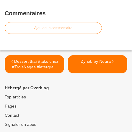
Valentine
Commentaires
Ajouter un commentaire
< Dessert thaï #tako chez
Zyriab by Noura >
#TroisNagas #latergram
#bonneadresse #paris16
#cuisinethai #gastronomie
#instafood
Hébergé par Overblog
Top articles
Pages
Contact
Signaler un abus